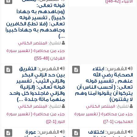
الأنبياء [42-48])
قوله تعالى:
(وجاهدهم به جهاداً
كبيراً) , تفسير قوله
تعالى: (فلا تطع الكافرين
وجاهدهم به جهاداً كبيراً
...)
للشيخ:
المنتصر الكتاني
جزء من محاضرة ( تفسير سورة
الفرقان [48-55])
الفهرس:
ابتلاء
الفهرس:
التفريق
الصحابة رضي الله
بين حد الزاني البكر
عنهم , تفسير قوله
والزاني الثيب , تفسير
تعالى: ( أحسب الناس أن
قوله تعالى: (الزانية
يتركوا أن يقولوا آمنا وهم
والزاني فاجلدوا كل واحد
لا يفتنون)
منهما مائة جلدة ...)
للشيخ:
المنتصر الكتاني
للشيخ:
المنتصر الكتاني
جزء من محاضرة ( تفسير سورة
جزء من محاضرة ( تفسير سورة
العنكبوت [1-7])
النور [1-2])
الفهرس:
اختلاف
الفهرس:
عورة