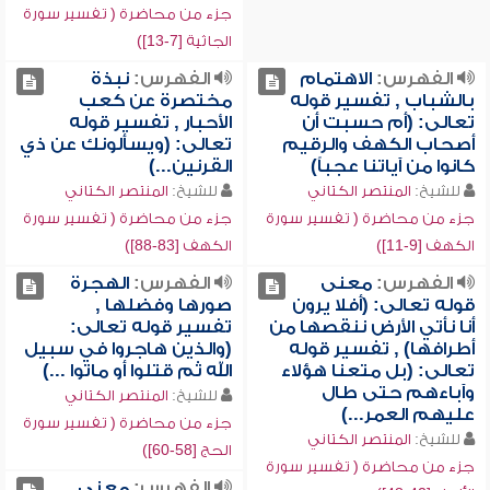
جزء من محاضرة ( تفسير سورة
الجاثية [7-13])
الفهرس:
الاهتمام
الفهرس:
نبذة
بالشباب , تفسير قوله
مختصرة عن كعب
تعالى: (أم حسبت أن
الأحبار , تفسير قوله
أصحاب الكهف والرقيم
تعالى: (ويسألونك عن ذي
كانوا من آياتنا عجباً)
القرنين...)
للشيخ:
المنتصر الكتاني
للشيخ:
المنتصر الكتاني
جزء من محاضرة ( تفسير سورة
جزء من محاضرة ( تفسير سورة
الكهف [9-11])
الكهف [83-88])
الفهرس:
معنى
الفهرس:
الهجرة
قوله تعالى: (أفلا يرون
صورها وفضلها ,
أنا نأتي الأرض ننقصها من
تفسير قوله تعالى:
أطرافها) , تفسير قوله
(والذين هاجروا في سبيل
تعالى: (بل متعنا هؤلاء
الله ثم قتلوا أو ماتوا ...)
وآباءهم حتى طال
للشيخ:
المنتصر الكتاني
عليهم العمر...)
جزء من محاضرة ( تفسير سورة
للشيخ:
المنتصر الكتاني
الحج [58-60])
جزء من محاضرة ( تفسير سورة
الفهرس:
معنى