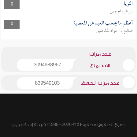
الثريا
0
إبراهيم الجبرين
أعظم ما يحجب العبد عن المعصية
0
صالح بن عواد المغامسي
عدد مرات
3094988967
الاستماع
عدد مرات الحفظ
839549103
جميع الحقوق محفوظة © 2026 - 1998 لشبكة إسلام ويب