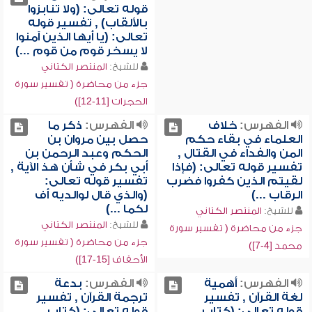
قوله تعالى: (ولا تنابزوا
بالألقاب) , تفسير قوله
تعالى: (يا أيها الذين آمنوا
لا يسخر قوم من قوم ...)
للشيخ:
المنتصر الكتاني
جزء من محاضرة ( تفسير سورة
الحجرات [11-12])
الفهرس:
خلاف
الفهرس:
ذكر ما
العلماء في بقاء حكم
حصل بين مروان بن
المن والفداء في القتال ,
الحكم وعبد الرحمن بن
تفسير قوله تعالى: (فإذا
أبي بكر في شأن هذ الآية ,
لقيتم الذين كفروا فضرب
تفسير قوله تعالى:
الرقاب ...)
(والذي قال لوالديه أف
لكما ...)
للشيخ:
المنتصر الكتاني
للشيخ:
المنتصر الكتاني
جزء من محاضرة ( تفسير سورة
جزء من محاضرة ( تفسير سورة
محمد [4-7])
الأحقاف [15-17])
الفهرس:
أهمية
الفهرس:
بدعة
لغة القرآن , تفسير
ترجمة القرآن , تفسير
قوله تعالى: (كتاب
قوله تعالى: (كتاب