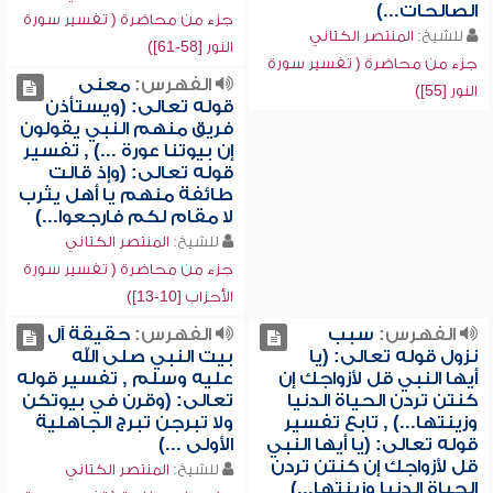
الصالحات...)
جزء من محاضرة ( تفسير سورة
للشيخ:
المنتصر الكتاني
النور [58-61])
جزء من محاضرة ( تفسير سورة
الفهرس:
معنى
النور [55])
قوله تعالى: (ويستأذن
فريق منهم النبي يقولون
إن بيوتنا عورة ...) , تفسير
قوله تعالى: (وإذ قالت
طائفة منهم يا أهل يثرب
لا مقام لكم فارجعوا...)
للشيخ:
المنتصر الكتاني
جزء من محاضرة ( تفسير سورة
الأحزاب [10-13])
الفهرس:
سبب
الفهرس:
حقيقة آل
نزول قوله تعالى: (يا
بيت النبي صلى الله
أيها النبي قل لأزواجك إن
عليه وسلم , تفسير قوله
كنتن تردن الحياة الدنيا
تعالى: (وقرن في بيوتكن
وزينتها...) , تابع تفسير
ولا تبرجن تبرج الجاهلية
قوله تعالى: (يا أيها النبي
الأولى ...)
قل لأزواجك إن كنتن تردن
للشيخ:
المنتصر الكتاني
الحياة الدنيا وزينتها...)