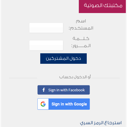
مكتبتك الصوتية
اسم
المستخدم:
كـلـــمـة
الـمـــــرور:
دخول المشتركين
أو الدخول بحساب
استرجاع الرمز السري