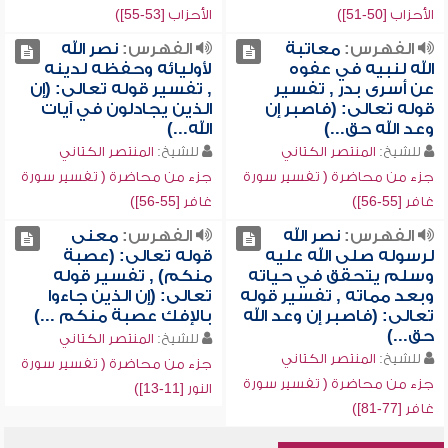
الأحزاب [50-51])
الأحزاب [53-55])
الفهرس:
معاتبة
الفهرس:
نصر الله
الله لنبيه في عفوه
لأوليائه وحفظه لدينه
عن أسرى بدر , تفسير
, تفسير قوله تعالى: (إن
قوله تعالى: (فاصبر إن
الذين يجادلون في آيات
وعد الله حق...)
الله...)
للشيخ:
المنتصر الكتاني
للشيخ:
المنتصر الكتاني
جزء من محاضرة ( تفسير سورة
جزء من محاضرة ( تفسير سورة
غافر [55-56])
غافر [55-56])
الفهرس:
نصر الله
الفهرس:
معنى
لرسوله صلى الله عليه
قوله تعالى: (عصبة
وسلم يتحقق في حياته
منكم) , تفسير قوله
وبعد مماته , تفسير قوله
تعالى: (إن الذين جاءوا
تعالى: (فاصبر إن وعد الله
بالإفك عصبة منكم ...)
حق...)
للشيخ:
المنتصر الكتاني
للشيخ:
المنتصر الكتاني
جزء من محاضرة ( تفسير سورة
جزء من محاضرة ( تفسير سورة
النور [11-13])
غافر [77-81])