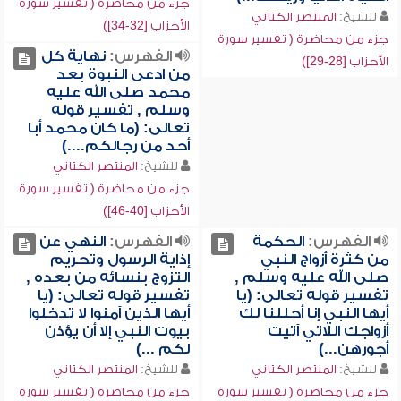
جزء من محاضرة ( تفسير سورة
للشيخ:
المنتصر الكتاني
الأحزاب [32-34])
جزء من محاضرة ( تفسير سورة
الفهرس:
نهاية كل
الأحزاب [28-29])
من ادعى النبوة بعد
محمد صلى الله عليه
وسلم , تفسير قوله
تعالى: (ما كان محمد أبا
أحد من رجالكم....)
للشيخ:
المنتصر الكتاني
جزء من محاضرة ( تفسير سورة
الأحزاب [40-46])
الفهرس:
الحكمة
الفهرس:
النهي عن
من كثرة أزواج النبي
إذاية الرسول وتحريم
صلى الله عليه وسلم ,
التزوج بنسائه من بعده ,
تفسير قوله تعالى: (يا
تفسير قوله تعالى: (يا
أيها النبي إنا أحللنا لك
أيها الذين آمنوا لا تدخلوا
أزواجك اللاتي آتيت
بيوت النبي إلا أن يؤذن
أجورهن...)
لكم ...)
للشيخ:
المنتصر الكتاني
للشيخ:
المنتصر الكتاني
جزء من محاضرة ( تفسير سورة
جزء من محاضرة ( تفسير سورة