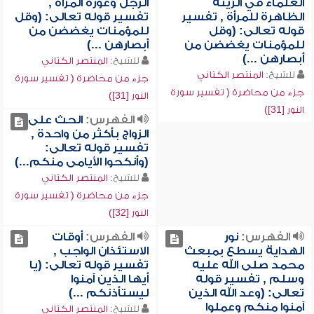
العلماء في الزينة
الرجل وعورة المرأة ,
الظاهرة للمرأة , تفسير
تفسير قوله تعالى: (وقل
قوله تعالى: (وقل
للمؤمنات يغضضن من
للمؤمنات يغضضن من
أبصارهن ...)
أبصارهن ...)
للشيخ:
المنتصر الكتاني
للشيخ:
المنتصر الكتاني
جزء من محاضرة ( تفسير سورة
جزء من محاضرة ( تفسير سورة
النور [31])
النور [31])
الفهرس:
الحث على
الزواج بأكثر من واحدة ,
تفسير قوله تعالى:
(وأنكحوا الأيامى منكم...)
للشيخ:
المنتصر الكتاني
جزء من محاضرة ( تفسير سورة
النور [32])
الفهرس:
نور
الفهرس:
أوقات
الهداية يسطع بمبعث
الاستئذان الواجب ,
محمد صلى الله عليه
تفسير قوله تعالى: (يا
وسلم , تفسير قوله
أيها الذين آمنوا
تعالى: (وعد الله الذين
ليستأذنكم ...)
آمنوا منكم وعملوا
للشيخ:
المنتصر الكتاني