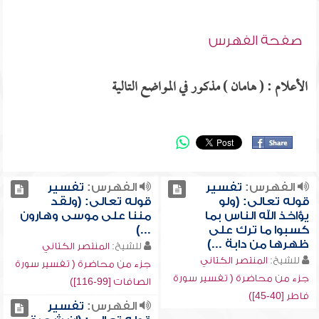
صفحة الفهرس
الأعلام : ( هامان ) مذكور في المواضع التالية
الفهرس:
تفسير
الفهرس:
تفسير
قوله تعالى: (ولو
قوله تعالى: (ولقد
يؤاخذ الله الناس بما
مننا على موسى وهارون
كسبوا ما ترك على
...)
ظهرها من دابة ...)
للشيخ:
المنتصر الكتاني
للشيخ:
المنتصر الكتاني
جزء من محاضرة ( تفسير سورة
جزء من محاضرة ( تفسير سورة
الصافات [99-116])
فاطر [40-45])
الفهرس:
تفسير