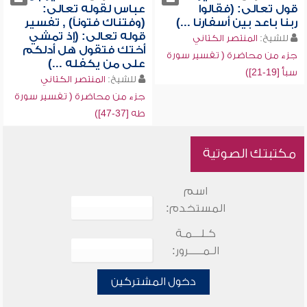
قول تعالى: (فقالوا
عباس لقوله تعالى:
ربنا باعد بين أسفارنا ...)
(وفتناك فتوناً) , تفسير
قوله تعالى: (إذ تمشي
للشيخ:
المنتصر الكتاني
أختك فتقول هل أدلكم
جزء من محاضرة ( تفسير سورة
على من يكفله ...)
سبأ [19-21])
للشيخ:
المنتصر الكتاني
جزء من محاضرة ( تفسير سورة
طه [37-47])
مكتبتك الصوتية
اسم
المستخدم:
كـلـــمـة
الـمـــــرور:
دخول المشتركين