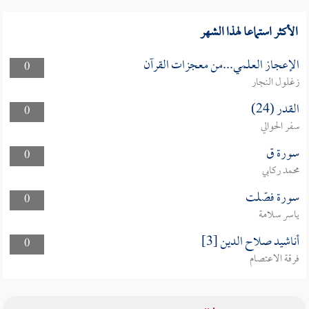
الأكثر استماعا لهذا الشهر
الإعجاز العلمي...من معجزات القرآن
0
زغلول النجار
القدر (24)
0
سفر الحوالي
سورة ق
0
محمد ركابي
سورة فصّلت
0
ياسر سلامة
أناشيد صلاح الدين [3]
0
فرقة الاعتصام