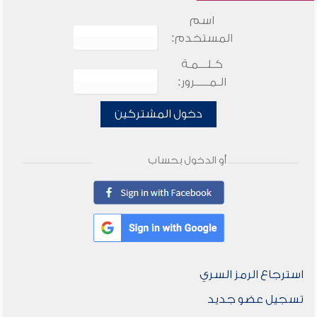
اسم
المستخدم:
كـلـــمـة
الـمـــــرور:
دخول المشتركين
أو الدخول بحساب
استرجاع الرمز السري
تسجيل عضو جديد