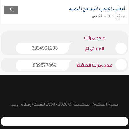
أعظم ما يحجب العبد عن المعصية
0
صالح بن عواد المغامسي
عدد مرات
3094991203
الاستماع
عدد مرات الحفظ
839577869
جميع الحقوق محفوظة © 2026 - 1998 لشبكة إسلام ويب