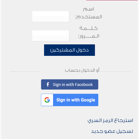
اسم
المستخدم:
كـلـــمـة
الـمـــــرور:
دخول المشتركين
أو الدخول بحساب
استرجاع الرمز السري
تسجيل عضو جديد