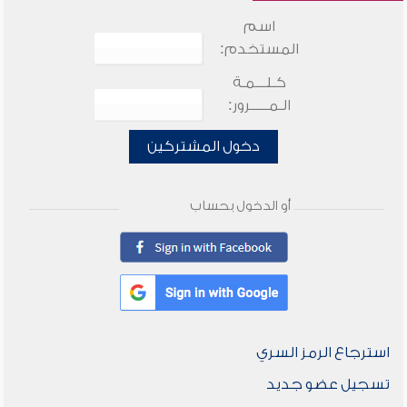
اسم
المستخدم:
كـلـــمـة
الـمـــــرور:
دخول المشتركين
أو الدخول بحساب
استرجاع الرمز السري
تسجيل عضو جديد