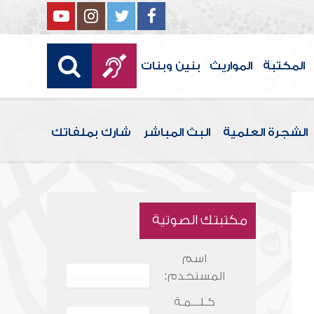
المكتبة
المواريث
بنين وبنات
الشجرة العلمية
البث المباشر
شارك بملفاتك
مكتبتك الصوتية
اسم
المستخدم:
كـلـــمـة