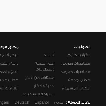
الصوتيات
محاور فرع
القرآن الكريم
أناشيد
الرحمة المه
محاضرات ودروس
متون علمية
واحة رمضان
ومنظومات
محاضرات مفرغة
الحج و العم
مختارات من الأذان
خطب جمعة
خطب جمع
أدعية و أذكار
الكتاب المسموع
القراءات ال
استراحة التسجيلات
لغات الموقع:
عربي
Español
Deutsch
nçais