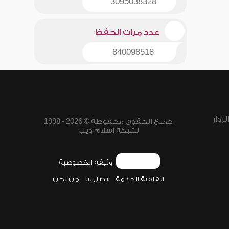
3095038328
عدد مرات الحفظ
840098518
زوار
جميع الحقوق محفوظة © 2026 - 1998
لشبكة إسلام ويب
وثيقة الخصوصية
اتفاقية الخدمة
اتصل بنا
من نحن