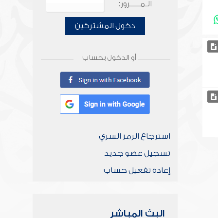
الـمـــــرور:
دخول المشتركين
أو الدخول بحساب
استرجاع الرمز السري
تسجيل عضو جديد
إعادة تفعيل حساب
البث المباشر