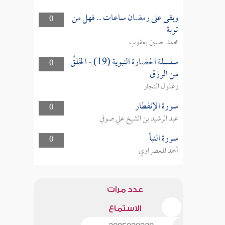
وبقى على رمضان ساعات .. فهل من
0
توبة
محمد حسين يعقوب
سلسلة الحضارة النبوية (19) - الخَلقُ
0
من الرزق
زغلول النجار
سورة الإنفطار
0
عبد الرشيد بن الشيخ علي صوفي
سورة النبأ
0
أحمد المعصراوي
عدد مرات
الاستماع