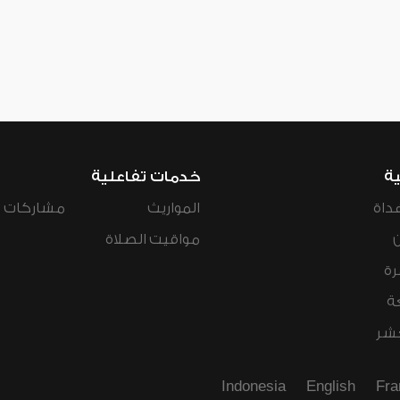
ية
خدمات تفاعلية
داة
المواريث
مشاركات ال
مواقيت الصلاة
رة
ة
عشر
Indonesia
English
Fra