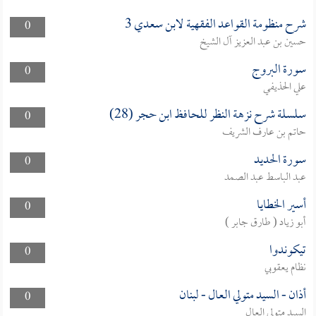
شرح منظومة القواعد الفقهية لابن سعدي 3
0
حسين بن عبد العزيز آل الشيخ
سورة البروج
0
علي الحذيفي
سلسلة شرح نزهة النظر للحافظ ابن حجر (28)
0
حاتم بن عارف الشريف
سورة الحديد
0
عبد الباسط عبد الصمد
أسير الخطايا
0
أبو زياد ( طارق جابر )
تيكوندوا
0
نظام يعقوبي
أذان - السيد متولي العال - لبنان
0
السيد متولي العال