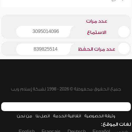
عدد مرات
3095014096
الاستماع
عدد مرات الحفظ
839825514
جميع الحقوق محفوظة © 2026 - 1998 لشبكة إسلام ويب
وثيقة الخصوصية
اتفاقية الخدمة
اتصل بنا
من نحن
لغات الموقع:
عربي
Español
Deutsch
Français
English