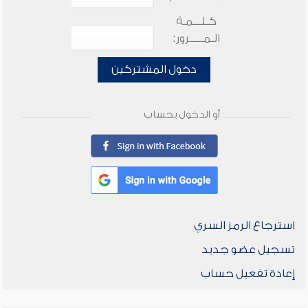
كـلـــمـة
الـمـــــرور:
دخول المشتركين
أو الدخول بحساب
استرجاع الرمز السري
تسجيل عضو جديد
إعادة تفعيل حساب