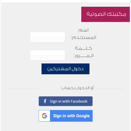
مكتبتك الصوتية
اسم
المستخدم:
كـلـــمـة
الـمـــــرور:
دخول المشتركين
أو الدخول بحساب