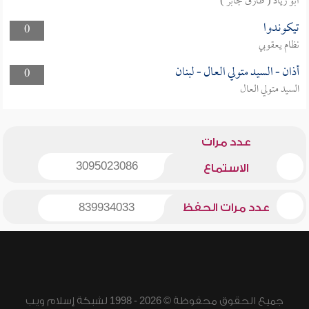
أبو زياد ( طارق جابر )
تيكوندوا
0
نظام يعقوبي
أذان - السيد متولي العال - لبنان
0
السيد متولي العال
عدد مرات
3095023086
الاستماع
عدد مرات الحفظ
839934033
جميع الحقوق محفوظة © 2026 - 1998 لشبكة إسلام ويب