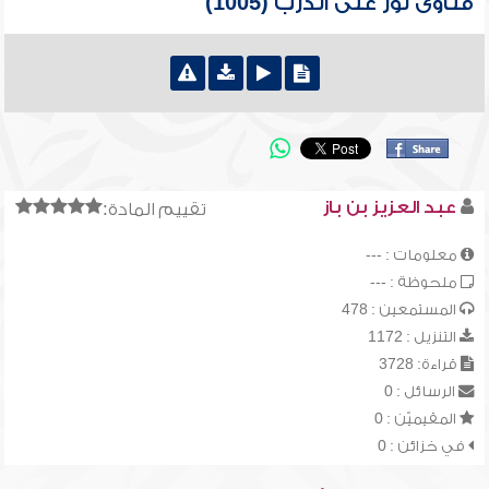
فتاوى نور على الدرب (1005)
عبد العزيز بن باز
تقييم المادة:
معلومات : ---
ملحوظة : ---
المستمعين : 478
التنزيل : 1172
قراءة: 3728
الرسائل : 0
المقيميّن : 0
في خزائن : 0