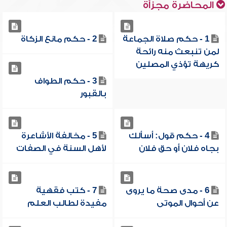
المحاضرة مجزأة
1 - حكم صلاة الجماعة
2 - حكم مانع الزكاة
لمن تنبعث منه رائحة
كريهة تؤذي المصلين
3 - حكم الطواف
بالقبور
4 - حكم قول: أسألك
5 - مخالفة الأشاعرة
بجاه فلان أو حق فلان
لأهل السنة في الصفات
6 - مدى صحة ما يروى
7 - كتب فقهية
عن أحوال الموتى
مفيدة لطالب العلم