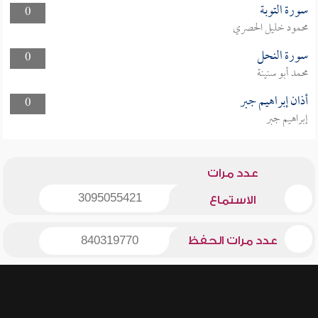
سورة التوبة
0
محمود خليل الحصري
سورة النحل
0
محمد أبو سنينة
أذان إبراهيم جبر
0
إبراهيم جبر
عدد مرات
3095055421
الاستماع
عدد مرات الحفظ
840319770