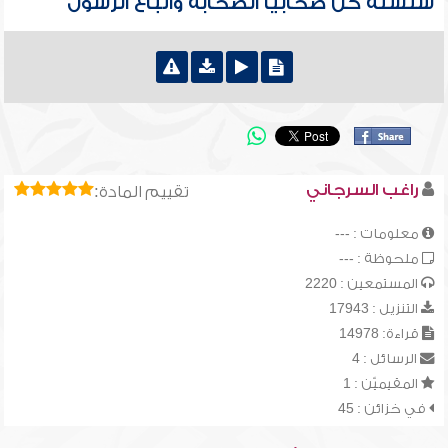
سلسلة كن صحابياً الصحابة واتباع الرسول
راغب السرجاني
تقييم المادة:
معلومات : ---
ملحوظة : ---
المستمعين : 2220
التنزيل : 17943
قراءة: 14978
الرسائل : 4
المقيميّن : 1
في خزائن : 45