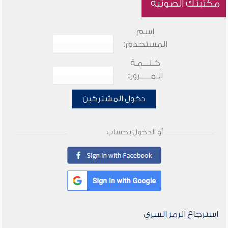
مكتبتك الصوتية
اسم
المستخدم:
كـلـــمـة
الـمـــــرور:
دخول المشتركين
أو الدخول بحساب
استرجاع الرمز السري