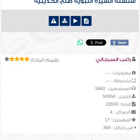
سلسلة السيرة النبوية صلح الحديبية
راغب السرجاني
تقييم المادة:
معلومات : ---
ملحوظة : ---
المستمعين : 5862
التنزيل : 50056
قراءة: 22043
الرسائل : 4
المقيميّن : 17
في خزائن : 369