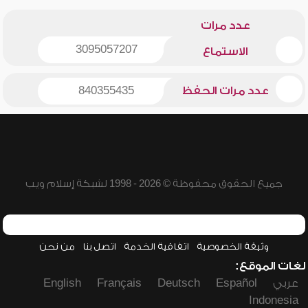
عدد مرات
3095057207
الاستماع
عدد مرات الحفظ
840355435
جميع الحقوق محفوظة © 2026 - 1998 لشبكة إسلام ويب
وثيقة الخصوصية
اتفاقية الخدمة
اتصل بنا
من نحن
لغات الموقع:
عربي
Español
Deutsch
Français
English
Indonesia