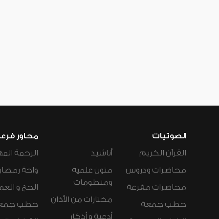
الصوتيات
محاور فرع
القرآن الكريم
أناشيد
الرحمة المه
محاضرات ودروس
متون علمية
واحة رمضان
ومنظومات
محاضرات مفرغة
الحج و العم
مختارات من الأذان
خطب جمعة
خطب جمع
أدعية و أذكار