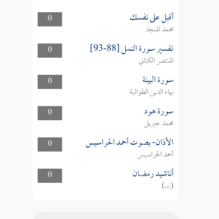
أقبل على نفسك
0
محمد المنجد
تفسير سورة النمل [88-93]
0
المنتصر الكتاني
سورة البينة
0
بهاء الدين الطوالبة
سورة هود
0
محمد جبريل
الأذان- بصوت أحمد الحراسيس
0
أحمد الحراسيس
أناشيد رمضان
0
(...)