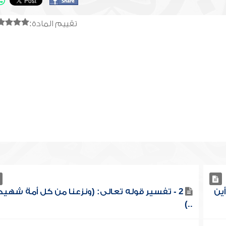
تقييم المادة:
ين
2 - تفسير قوله تعالى: (ونزعنا من كل أمة شهيداً
..)