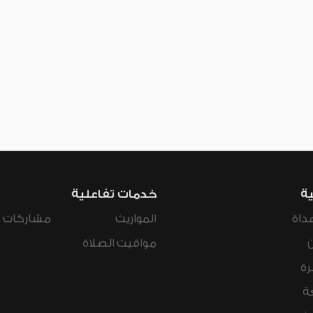
ية
خدمات تفاعلية
داة
المواريث
مشاركات ال
مواقيت الصلاة
رة
ة