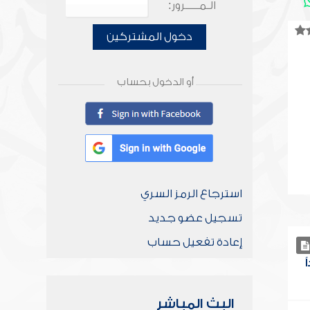
الـمـــــرور:
دخول المشتركين
أو الدخول بحساب
استرجاع الرمز السري
تسجيل عضو جديد
إعادة تفعيل حساب
البث المباشر