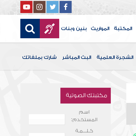
المكتبة
المواريث
بنين وبنات
الشجرة العلمية
البث المباشر
شارك بملفاتك
مكتبتك الصوتية
اسم
المستخدم:
كـلـــمـة