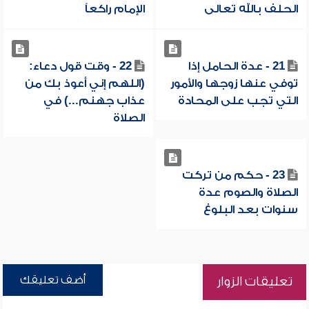
الحلف بالله تعالى
الإمام راكعاً
21 - عدة الحامل إذا
22 - وقت قول دعاء:
توفي عنها زوجها والأمور
(اللهم إني أعوذ بك من
التي تجب على المحادة
عذاب جهنم...) في
الصلاة
23 - حكم من تركت
الصلاة والصوم عدة
سنوات بعد البلوغ
أضف تعليقك
تعليقات الزوار