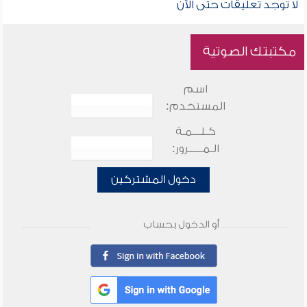
لا توجد تعليقات حتى الآن
مكتبتك الصوتية
اسم
المستخدم:
كـلـــمـة
الـمـــــرور:
دخول المشتركين
أو الدخول بحساب