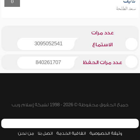
تناتيف
0
سعد الطلحة
عدد مرات
3095052541
الاستماع
عدد مرات الحفظ
840261707
جميع الحقوق محفوظة © 2026 - 1998 لشبكة إسلام ويب
وثيقة الخصوصية
اتفاقية الخدمة
اتصل بنا
من نحن