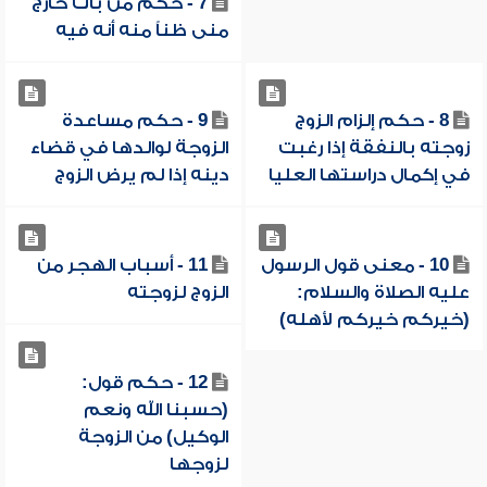
7 - حكم من بات خارج
منى ظناً منه أنه فيه
8 - حكم إلزام الزوج
9 - حكم مساعدة
زوجته بالنفقة إذا رغبت
الزوجة لوالدها في قضاء
في إكمال دراستها العليا
دينه إذا لم يرض الزوج
10 - معنى قول الرسول
11 - أسباب الهجر من
عليه الصلاة والسلام:
الزوج لزوجته
(خيركم خيركم لأهله)
12 - حكم قول:
(حسبنا الله ونعم
الوكيل) من الزوجة
لزوجها