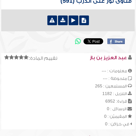
فتاوى نور على الدرب (591)
عبد العزيز بن باز
تقييم المادة:
معلومات : ---
ملحوظة : ---
المستمعين : 265
التنزيل : 1182
قراءة: 6952
الرسائل : 0
المقيميّن : 0
في خزائن : 0