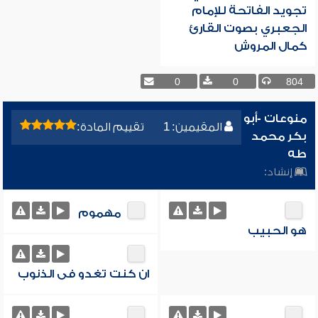
تجويد الفاتحة للإمام
الجعبري بصوت القارئ
كمال المروش
0
0
804
منوعات -أبو
المقيمين: 1
تقييم المادة:
بكر محمد
طه
إنشاد:
مهموم
هو الحبيب
ان كنت تغدو فى الذنوب