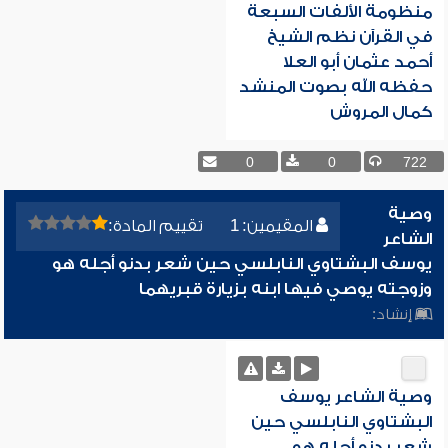
منظومة الألفات السبعة
في القرآن نظم الشيخ
أحمد عثمان أبو العلا
حفظه الله بصوت المنشد
كمال المروش
0
0
722
وصية
المقيمين: 1
تقييم المادة:
الشاعر
يوسف البشتاوي النابلسي حين شعر بدنو أجله هو
وزوجته يوصي فيها ابنه بزيارة قبريهما
إنشاد:
وصية الشاعر يوسف
البشتاوي النابلسي حين
شعر بدنو أجله هو