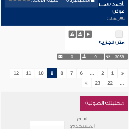
المقيمين: 0
تقييم المادة:
.أحمد سمير
عوض
إنشاد:
متن الجزرية
0
0
3059
12
11
10
9
8
7
6
...
2
1
23
22
...
مكتبتك الصوتية
اسم
المستخدم: