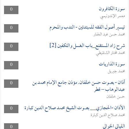
سورة الكافرون
0
معمر الإندونيسي
تيسير أصول الفقه للمبتدئين - الندب والمحرم
0
محمد حسن عبد الغفار
شرح زاد المستقنع_باب الغسل والتكفين [2]
0
محمد مختار الشنقيطي
سورة الذاريات
0
محمد جبريل
أذان - بصوت حسن خلفان. مؤذن جامع الإمام محمد بن
0
عبدالوهاب – قطر
حسن خلفان
الأذان -الحجازي__ بصوت الشيخ محمد صلاح الدين كبارة
0
محمد صلاح الدين كبارة
الليالي الخوالي
0