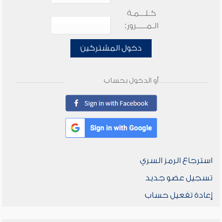
كـلـــمـة
الـمـــــرور:
دخول المشتركين
أو الدخول بحساب
استرجاع الرمز السري
تسجيل عضو جديد
إعادة تفعيل حساب