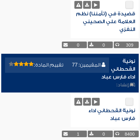
قضيدة في (تأمننا) نظم
العلامة علي الصحيني
النفزي
0
0
309
نونية
المقيمين: 77
تقييم المادة:
القحطاني
اداء فارس عباد
إنشاد:
نونية القحطاني اداء
فارس عباد
1
0
8400