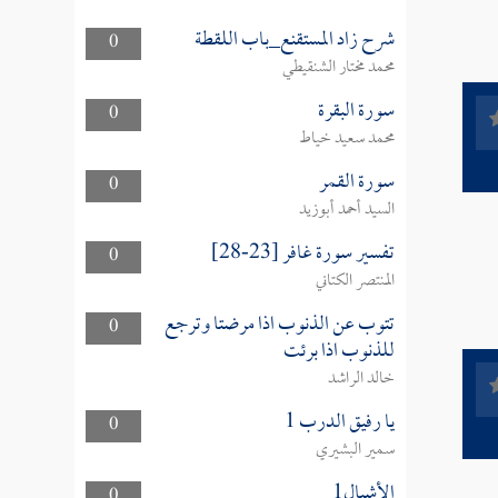
شرح زاد المستقنع_باب اللقطة
0
محمد مختار الشنقيطي
سورة البقرة
0
محمد سعيد خياط
سورة القمر
0
السيد أحمد أبوزيد
تفسير سورة غافر [23-28]
0
المنتصر الكتاني
تتوب عن الذنوب اذا مرضتا وترجع
0
للذنوب اذا برئت
خالد الراشد
يا رفيق الدرب 1
0
سمير البشيري
الأشبال1
0