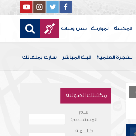
المكتبة
المواريث
بنين وبنات
الشجرة العلمية
البث المباشر
شارك بملفاتك
مكتبتك الصوتية
اسم
المستخدم:
كـلـــمـة