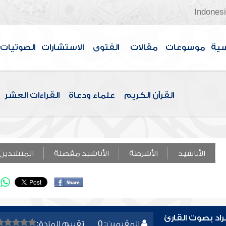
Indones
سية
موسوعات
مقالات
الفتوى
الاستشارات
الصوتيات
القرآن الكريم
علماء ودعاة
القراءات العشر
الأناشيد
الأشرطة
الأناشيد مفصلة
المنشدين
اد بصوت القارئ
المقيمين: 0
تقييم المادة: