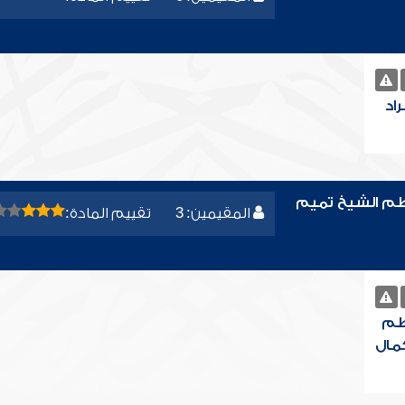
اد
ظم الشيخ تميم
المقيمين: 3
تقييم المادة:
ظم
مال