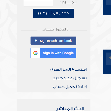
الـمـــــرور:
دخول المشتركين
أو الدخول بحساب
استرجاع الرمز السري
تسجيل عضو جديد
إعادة تفعيل حساب
البث المباشر