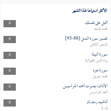
الأكثر استماعا لهذا الشهر
أقبل على نفسك
0
محمد المنجد
تفسير سورة النمل [88-93]
0
المنتصر الكتاني
سورة البينة
0
بهاء الدين الطوالبة
سورة هود
0
محمد جبريل
الأذان- بصوت أحمد الحراسيس
0
أحمد الحراسيس
أناشيد رمضان
0
(...)