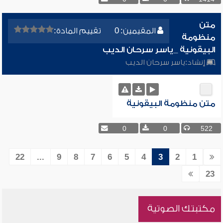
متن
المقيمين: 0
تقييم المادة:
منظومة
البيقونية _ياسر سرحان الديب
إنشاد:
ياسر سرحان الديب
متن منظومة البيقونية
0
0
522
22
...
9
8
7
6
5
4
3
2
1
23
مكتبتك الصوتية