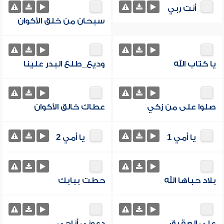
أنت ربي
سبحان من خلق الأكوان
يا كتاب الله
وديع_طلع البدر علينا
صلوا على من زكي
عطاك خالق الأكوان
يا أمي 1
يا أمي 2
بلاد حباها الله
حطت ببابك
على العقيق
دعوني أناجي