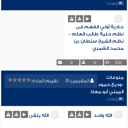
إنشاد:
حادية أولي الفهم فى
نظم حلية طالب العلم -
نظم الشيخ سلطان بن
محمد الشمري
0
0
531
منوعات
المقيمين: 0
تقييم المادة:
-وديع حمود
اليمني أبو معاذ
إنشاد:
الله واحد
الله يلقى