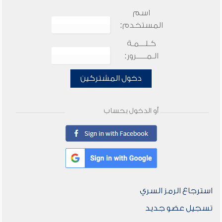
اسم
المستخدم:
كـلـــمـة
الـمـــــرور:
دخول المشتركين
أو الدخول بحساب
استرجاع الرمز السري
تسجيل عضو جديد