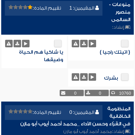
منوعات -
المقيمين: 1
تقييم المادة:
منصور
السالمى
إنشاد:
( اتيتك راجيا )
يا شاكيآ هم الحياة
وضيقها
بشرك
0
0
10760
المنظومة
المقيمين: 0
تقييم المادة:
الخاقانية
في القرّاء وحسن الأداء _محمد أحمد أيوب أبو مازن
إنشاد:
محمد أحمد أيوب أبو مازن