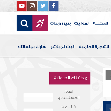
المكتبة
المواريث
بنين وبنات
الشجرة العلمية
البث المباشر
شارك بملفاتك
مكتبتك الصوتية
اسم
المستخدم:
كـلـــمـة