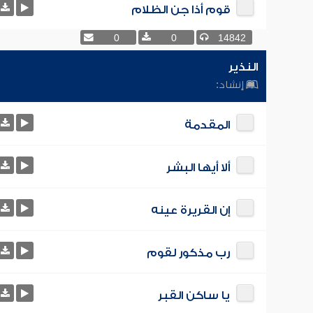
قوم أذا جن الظلام
0
0
14842
النذير
إنشاد:
المقدمة
ألا أيها البشر
إن القريرة عينه
رب مذكور لقوم
يا ساكن القبر