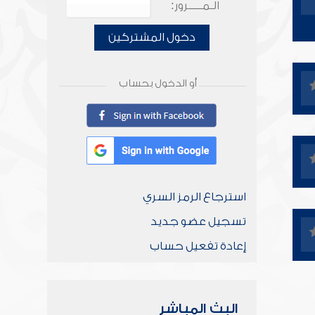
الـمـــــرور:
دخول المشتركين
أو الدخول بحساب
استرجاع الرمز السري
تسجيل عضو جديد
إعادة تفعيل حساب
البث المباشر