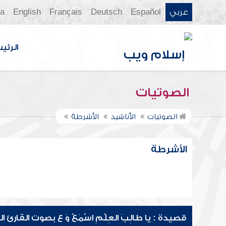
عربي
Español
Deutsch
Français
English
ia
الرئي
الصوتيات
الصوتيات
الأناشيد
الأشرطة
الأشرطة
قصيدة : يا طالِبَ العِلْمِ اسْمَعْ وَ ع بصوت القارئ