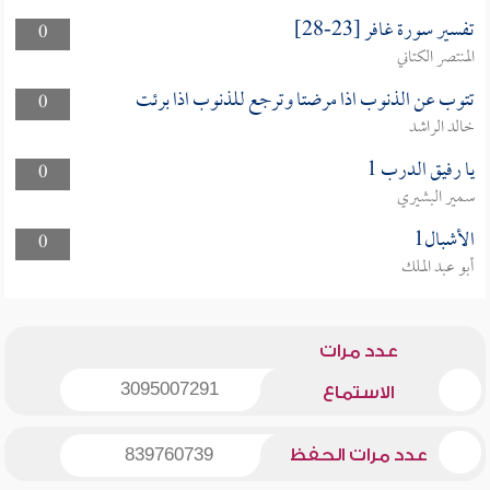
تفسير سورة غافر [23-28]
0
المنتصر الكتاني
تتوب عن الذنوب اذا مرضتا وترجع للذنوب اذا برئت
0
خالد الراشد
يا رفيق الدرب 1
0
سمير البشيري
الأشبال1
0
أبو عبد الملك
عدد مرات
3095007291
الاستماع
عدد مرات الحفظ
839760739