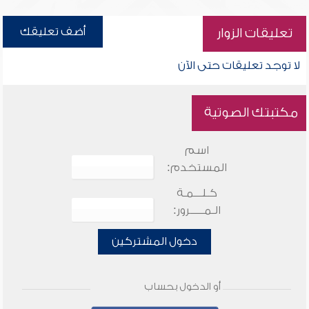
أضف تعليقك
تعليقات الزوار
لا توجد تعليقات حتى الآن
مكتبتك الصوتية
اسم
المستخدم:
كـلـــمـة
الـمـــــرور:
دخول المشتركين
أو الدخول بحساب