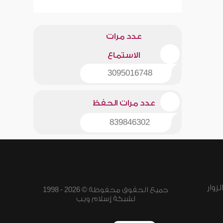
عدد مرات
الاستماع
3095016748
عدد مرات الحفظ
839846302
زوار
جميع الحقوق محفوظة © 2026 - 1998
لشبكة إسلام ويب