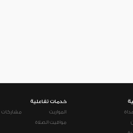
ية
خدمات تفاعلية
داة
المواريث
مشاركات ال
مواقيت الصلاة
رة