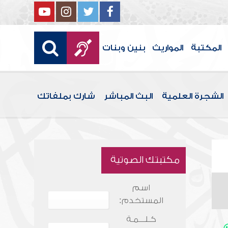
المكتبة
المواريث
بنين وبنات
الشجرة العلمية
البث المباشر
شارك بملفاتك
مكتبتك الصوتية
اسم
المستخدم:
كـلـــمـة