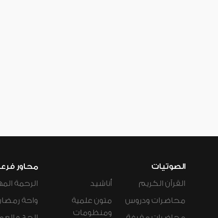
الصوتيات
محاور فرع
القرآن الكريم
أناشيد
الرحمة المه
محاضرات ودروس
متون علمية
واحة رمضان
ومنظومات
محاضرات مفرغة
الحج و العم