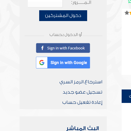
الـمـــــرور:
دخول المشتركين
أو الدخول بحساب
استرجاع الرمز السري
تسجيل عضو جديد
إعادة تفعيل حساب
البث المباشر