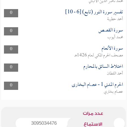
محمد ناصر الدين الألباني
تفسير سورة النور (تابع) [6 - 10]
0
أحمد حطيبة
سورة القصص
0
محمد أيوب
سورة الأنعام
0
مصحف الحرم المكي لعام 1426هـ
اختلاط السائق بالمحارم
0
أحمد القطان
الحرم المدني 1 - عصام البخارى
0
عصام بخاري
عدد مرات
3095034476
الاستماع