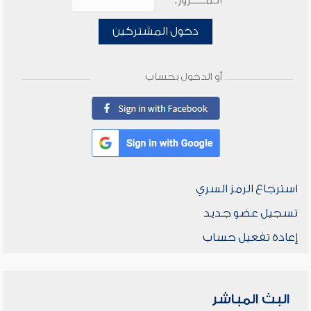
الـمـــــرور:
دخول المشتركين
أو الدخول بحساب
استرجاع الرمز السري
تسجيل عضو جديد
إعادة تفعيل حساب
البث المباشر