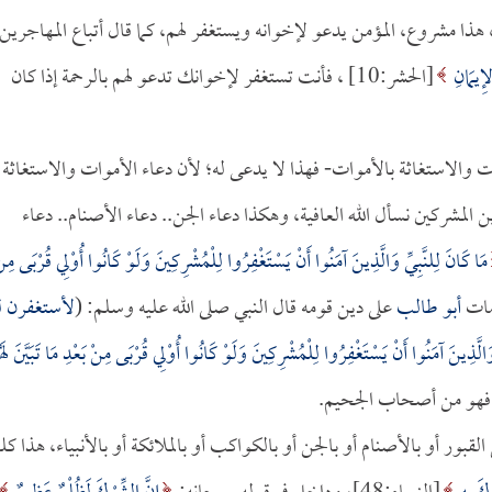
هذا مشروع، المؤمن يدعو لإخوانه ويستغفر لهم، كما قال أتباع المهاجرين
لإِيمَانِ
[الحشر:10] ، فأنت تستغفر لإخوانك تدعو لهم بالرحمة إذا كان
ت والاستغاثة بالأموات- فهذا لا يدعى له؛ لأن دعاء الأموات والاستغاثة
المشركين نسأل الله العافية، وهكذا دعاء الجن.. دعاء الأصنام.. دعاء
مَا كَانَ لِلنَّبِيِّ وَالَّذِينَ آمَنُوا أَنْ يَسْتَغْفِرُوا لِلْمُشْرِكِينَ وَلَوْ كَانُوا أُوْلِي قُرْبَى مِن
أبو طالب
على دين قومه قال النبي صلى الله عليه وسلم: (
لأستغفرن 
وَالَّذِينَ آمَنُوا أَنْ يَسْتَغْفِرُوا لِلْمُشْرِكِينَ وَلَوْ كَانُوا أُوْلِي قُرْبَى مِنْ بَعْدِ مَا تَبَيَّنَ لَهُ
قبور أو بالأصنام أو بالجن أو بالكواكب أو بالملائكة أو بالأنبياء، هذا كله