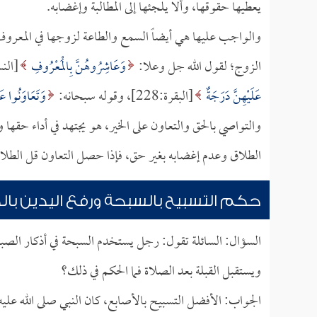
يعطيها حقوقها، وألا يلجئها إلى المطالبة وإغضابه.
والواجب عليها هي أيضاً السمع والطاعة لزوجها في المعر
الزوج؛ لقول الله جل وعلا:
وَعَاشِرُوهُنَّ بِالْمَعْرُوفِ
[النساء:19]؛ و
عَلَيْهِنَّ دَرَجَةٌ
[البقرة:228]، وقوله سبحانه:
وَتَعَاوَنُوا عَل
والتواصي بالحق والتعاون على الخير، هو يجتهد في أداء حقها 
الطلاق وعدم إغضابه بغير حق، فإذا حصل التعاون قل الطلاق، 
حكم التسبيح بالسبحة ورفع اليدين بالد
السؤال: السائلة تقول: رجل يستخدم السبحة في أذكار الصباح 
ويستقبل القبلة بعد الصلاة فما الحكم في ذلك؟
الجواب: الأفضل التسبيح بالأصابع، كان النبي صلى الله علي