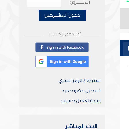
الـمـــــرور:
دخول المشتركين
أو الدخول بحساب
استرجاع الرمز السري
تسجيل عضو جديد
إعادة تفعيل حساب
البث المباشر