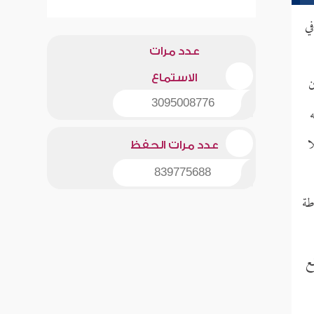
ي
عدد مرات
الاستماع
ن
3095008776
ا
عدد مرات الحفظ
839775688
طة
ع