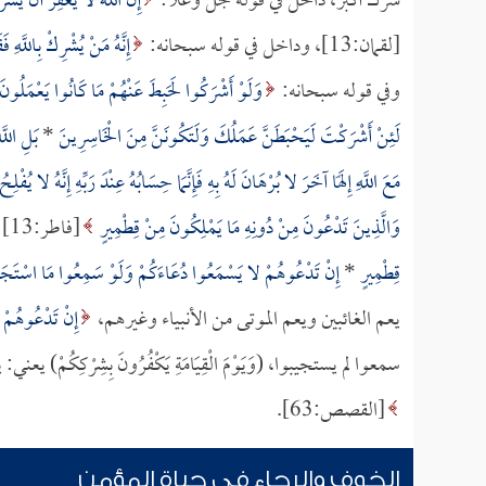
شرك أكبر، داخل في قوله جل وعلا:
إِنَّ اللَّهَ لا يَغْفِرُ أَنْ يُشْر
[لقمان:13]، وداخل في قوله سبحانه:
إِنَّهُ مَنْ يُشْرِكْ بِاللَّهِ فَ
وفي قوله سبحانه:
وَلَوْ أَشْرَكُوا لَحَبِطَ عَنْهُمْ مَا كَانُوا يَعْمَلُونَ
لَئِنْ أَشْرَكْتَ لَيَحْبَطَنَّ عَمَلُكَ وَلَتَكُونَنَّ مِنَ الْخَاسِرِينَ
*
بَلِ اللّ
مَعَ اللَّهِ إِلَهًا آخَرَ لا بُرْهَانَ لَهُ بِهِ فَإِنَّمَا حِسَابُهُ عِنْدَ رَبِّهِ إِنَّهُ لا يُفْل
وَالَّذِينَ تَدْعُونَ مِنْ دُونِهِ مَا يَمْلِكُونَ مِنْ قِطْمِيرٍ
[فاطر:13] (القطمير): اللفافة التي على النواة
قِطْمِيرٍ
*
إِنْ تَدْعُوهُمْ لا يَسْمَعُوا دُعَاءَكُمْ وَلَوْ سَمِعُوا مَا اسْتَجَابُو
يعم الغائبين ويعم الموتى من الأنبياء وغيرهم،
إِنْ تَدْعُوهُمْ 
سمعوا لم يستجيبوا، (وَيَوْمَ الْقِيَامَةِ يَكْفُرُونَ بِشِرْكِكُمْ)
[القصص:63].
الخوف والرجاء في حياة المؤمن