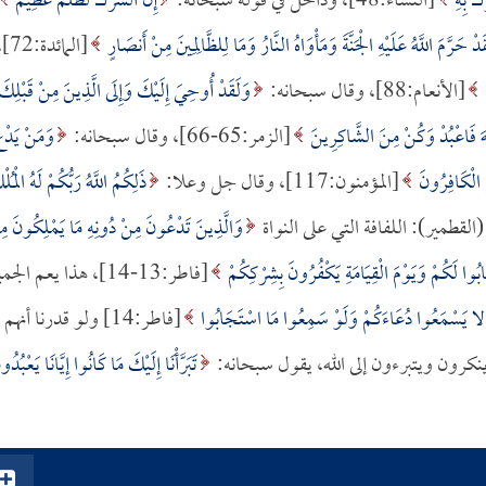
َكَ بِهِ
[النساء:48]، وداخل في قوله سبحانه:
إِنَّ الشِّرْكَ لَظُلْمٌ عَظِيمٌ
قَدْ حَرَّمَ اللَّهُ عَلَيْهِ الْجَنَّةَ وَمَأْوَاهُ النَّارُ وَمَا لِلظَّالِمِينَ مِنْ أَنصَارٍ
[المائدة:
[الأنعام:88]، وقال سبحانه:
وَلَقَدْ أُوحِيَ إِلَيْكَ وَإِلَى الَّذِينَ مِنْ قَبْلِكَ
َهَ فَاعْبُدْ وَكُنْ مِنَ الشَّاكِرِينَ
[الزمر:65-66]، وقال سبحانه:
وَمَنْ يَدْع
ِحُ الْكَافِرُونَ
[المؤمنون:117]، وقال جل وعلا:
ذَلِكُمُ اللَّهُ رَبُّكُمْ لَهُ الْمُل
وَالَّذِينَ تَدْعُونَ مِنْ دُونِهِ مَا يَمْلِكُونَ مِ
ا لَكُمْ وَيَوْمَ الْقِيَامَةِ يَكْفُرُونَ بِشِرْكِكُمْ
[فاطر:13-14]، هذا يعم الج
لا يَسْمَعُوا دُعَاءَكُمْ وَلَوْ سَمِعُوا مَا اسْتَجَابُوا
[فاطر:14] ولو قدرنا أنهم
 يعني: ينكرون ويتبرءون إلى الله، يقول سبحانه:
تَبَرَّأْنَا إِلَيْكَ مَا كَانُوا إِيَّانَا يَعْبُدُو