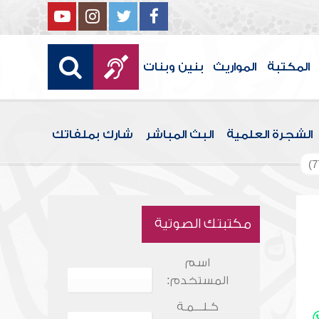
المكتبة
المواريث
بنين وبنات
الشجرة العلمية
البث المباشر
شارك بملفاتك
مكتبتك الصوتية
اسم
المستخدم:
كـلـــمـة