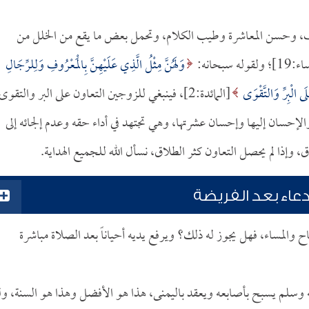
وف، وحسن المعاشرة وطيب الكلام، وتحمل بعض ما يقع من الخلل من
لقوله سبحانه:
وَلَهُنَّ مِثْلُ الَّذِي عَلَيْهِنَّ بِالْمَعْرُوفِ وَلِلرِّجَالِ
َى الْبِرِّ وَالتَّقْوَى
[المائدة:2]، فينبغي للزوجين التعاون على البر والتقوى
والإحسان إليها وإحسان عشرتها، وهي تجتهد في أداء حقه وعدم إلجائه إلى
وإذا لم يحصل التعاون كثر الطلاق، نسأل الله للجميع الهداية.
عاء بعد الفريضة
والمساء، فهل يجوز له ذلك؟ ويرفع يديه أحياناً بعد الصلاة مباشرة
ه وسلم يسبح بأصابعه ويعقد باليمنى، هذا هو الأفضل وهذا هو السنة، ول