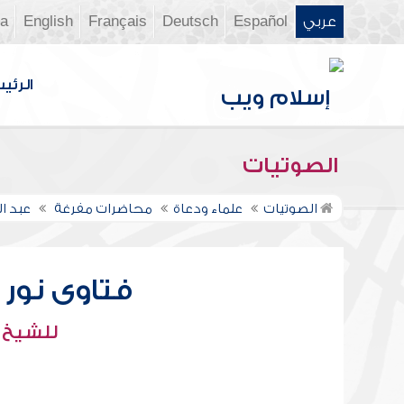
عربي
Español
Deutsch
Français
English
ia
الرئي
الصوتيات
الصوتيات
علماء ودعاة
محاضرات مفرغة
عبد ال
فتاوى نور عل
للشيخ : 