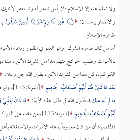
ولا تعلم عنه إلا الإسلام فلا بأس تدعو له وتستغفر لأخيك، 
والأنصار بإحسان:
رَبَّنَا اغْفِرْ لَنَا وَلِإِخْوَانِنَا الَّذِينَ سَبَقُونَا بِا
ظاهره الإسلام.
أما من كان ظاهره الشرك -وهو الغلو في القبور ودعاء الأموا
بالأموات وطلب الحوائج منهم هذا من الشرك الأكبر، هذا دين 
الكواكب، كل هذا من الشرك الأكبر، يقول الله جل وعلا:
بَعْدِ مَا تَبَيَّنَ لَهُمْ أَنَّهُمْ أَصْحَابُ الْجَحِيمِ
[التوبة:113]، ولما مات
ما لم أنه عنك
)، فأنزل الله في ذلك هذه الآية:
مَا كَانَ لِلنَّبِيِّ 
أَنَّهُمْ أَصْحَابُ الْجَحِيمِ
[التوبة:113]، من مات على الشرك فهو من أصحاب الجحيم.
فالمقصود أن من كان معروفاً بدعاء الأموات والاستغاثة بأهل ال