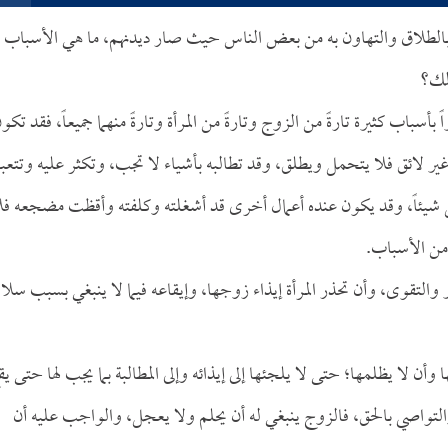
ظ بالطلاق والتهاون به من بعض الناس حيث صار ديدنهم، ما هي الأسباب ف
ذلك؟
أسباب كثيرة تارةً من الزوج وتارةً من المرأة وتارةً منهما جميعاً، فقد تكو
 غير لائق فلا يتحمل ويطلق، وقد تطالبه بأشياء لا تجب، وتكثر عليه وتتعبه
شيئاً، وقد يكون عنده أعمال أخرى قد أشغلته وكلفته وأقظت مضجعه فل
من الأسباب.
ر والتقوى، وأن تحذر المرأة إيذاء زوجها، وإيقاعه فيما لا ينبغي بسبب سلا
وأن لا يظلمها؛ حتى لا يلجئها إلى إيذائه وإلى المطالبة بما يجب لها حتى يق
التواصي بالحق، فالزوج ينبغي له أن يحلم ولا يعجل، والواجب عليه أن