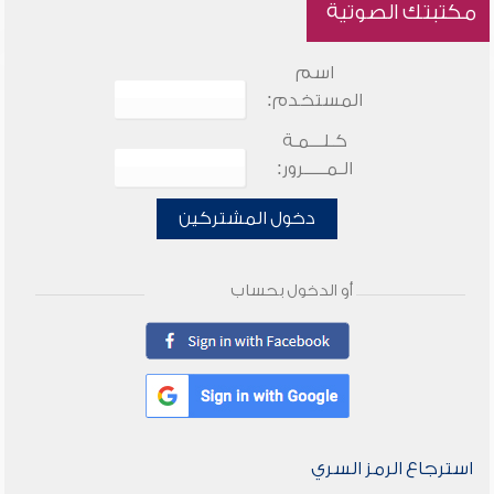
مكتبتك الصوتية
اسم
المستخدم:
كـلـــمـة
الـمـــــرور:
دخول المشتركين
أو الدخول بحساب
استرجاع الرمز السري