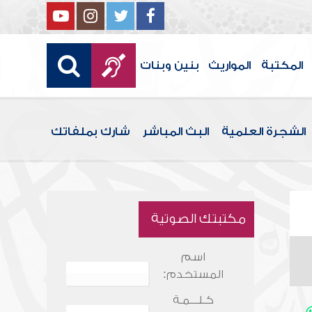
المكتبة
المواريث
بنين وبنات
الشجرة العلمية
البث المباشر
شارك بملفاتك
مكتبتك الصوتية
اسم
المستخدم:
كـلـــمـة