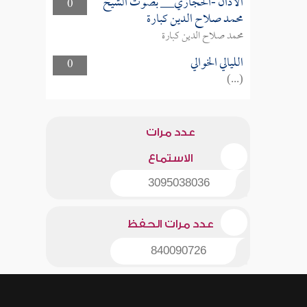
الأذان -الحجازي__ بصوت الشيخ
0
محمد صلاح الدين كبارة
محمد صلاح الدين كبارة
الليالي الخوالي
0
(...)
عدد مرات
الاستماع
3095038036
عدد مرات الحفظ
840090726