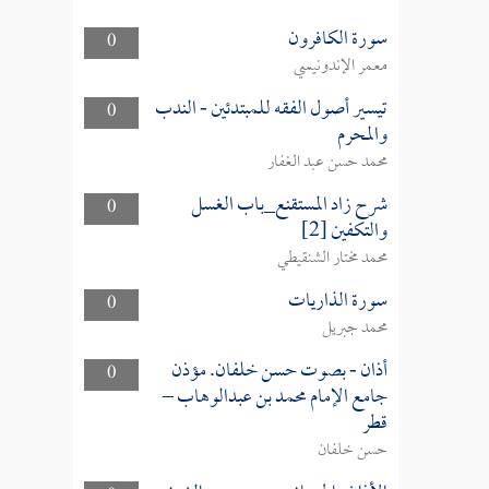
سورة الكافرون
0
معمر الإندونيسي
تيسير أصول الفقه للمبتدئين - الندب
0
والمحرم
محمد حسن عبد الغفار
شرح زاد المستقنع_باب الغسل
0
والتكفين [2]
محمد مختار الشنقيطي
سورة الذاريات
0
محمد جبريل
أذان - بصوت حسن خلفان. مؤذن
0
جامع الإمام محمد بن عبدالوهاب –
قطر
حسن خلفان