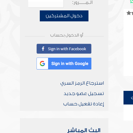
الـمـــــرور:
دخول المشتركين
أو الدخول بحساب
استرجاع الرمز السري
تسجيل عضو جديد
إعادة تفعيل حساب
البث المباشر