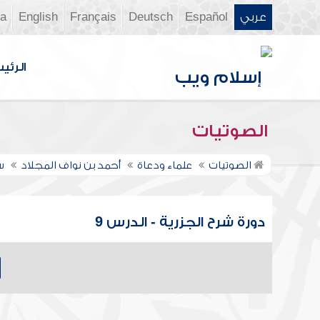
عربي
Español
Deutsch
Français
English
ia
الرئي
الصوتيات
الصوتيات
علماء ودعاة
أحمد بن نواف المجلاد
س
دورة شرح الجزرية - الدرس 9