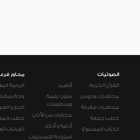
الصوتيات
محاور فرع
القرآن الكريم
أناشيد
الرحمة المه
محاضرات ودروس
متون علمية
واحة رمضان
ومنظومات
محاضرات مفرغة
الحج و العم
مختارات من الأذان
خطب جمعة
خطب جمع
أدعية و أذكار
الكتاب المسموع
القراءات ال
استراحة التسجيلات