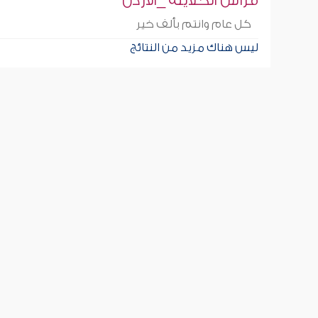
فراس الخلايله _الاردن
كل عام وانتم بألف خير
ليس هناك مزيد من النتائج