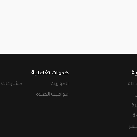
ية
خدمات تفاعلية
داة
المواريث
مشاركات ال
مواقيت الصلاة
رة
ة
عشر