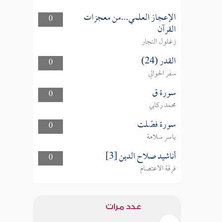
الإعجاز العلمي...من معجزات
0
القرآن
زغلول النجار
القدر (24)
0
سفر الحوالي
سورة ق
0
محمد ركابي
سورة فصّلت
0
ياسر سلامة
أناشيد صلاح الدين [3]
0
فرقة الاعتصام
عدد مرات