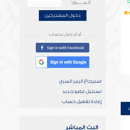
الـمـــــرور:
دخول المشتركين
أو الدخول بحساب
استرجاع الرمز السري
تسجيل عضو جديد
إعادة تفعيل حساب
البث المباشر