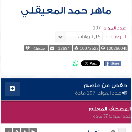
ماهر حمد المعيقلي
عدد المواد:
197
الــروايـــات:
100266048
10072522
12694
مفضلة
حفص عن عاصم
عدد المواد: 197 مادة
المصحف المعلم
عدد المواد: 37 مادة