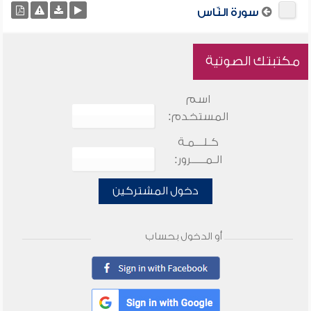
سورة النّاس
مكتبتك الصوتية
اسم
المستخدم:
كـلـــمـة
الـمـــــرور:
دخول المشتركين
أو الدخول بحساب