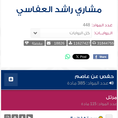
مشاري راشد العفاسي
عدد المواد:
448
الــروايـــات:
31844755
11627427
18826
مفضلة
حفص عن عاصم
عدد المواد: 385 مادة
مرتل
عدد المواد: 115 مادة