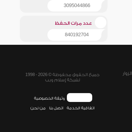
3095044866
عدد مرات الحفظ
840192704
زوار
جميع الحقوق محفوظة © 2026 - 1998
لشبكة إسلام ويب
وثيقة الخصوصية
اتفاقية الخدمة
اتصل بنا
من نحن