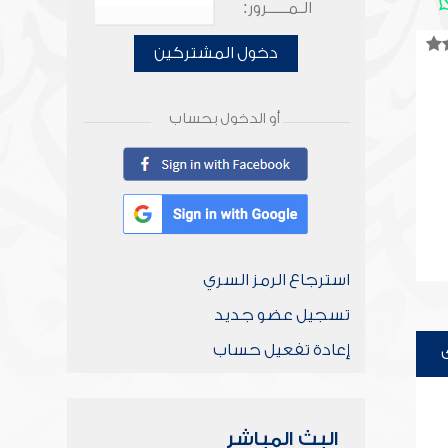
الـمـــــرور:
دخول المشتركين
أو الدخول بحساب
استرجاع الرمز السري
تسجيل عضو جديد
إعادة تفعيل حساب
البث المباشر