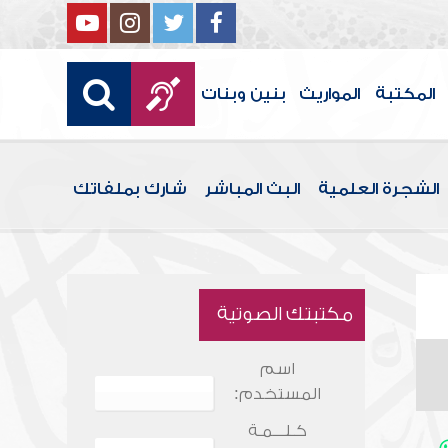
المكتبة
المواريث
بنين وبنات
الشجرة العلمية
البث المباشر
شارك بملفاتك
مكتبتك الصوتية
اسم
المستخدم:
كـلـــمـة