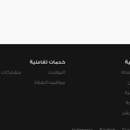
ية
خدمات تفاعلية
داة
المواريث
مشاركات ال
مواقيت الصلاة
رة
ة
عشر