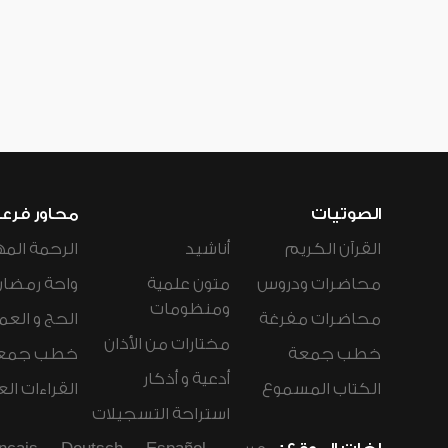
الصوتيات
محاور فرع
القرآن الكريم
أناشيد
الرحمة المه
محاضرات ودروس
متون علمية
واحة رمضان
ومنظومات
محاضرات مفرغة
الحج و العم
مختارات من الأذان
خطب جمعة
خطب جمع
أدعية و أذكار
الكتاب المسموع
القراءات ال
استراحة التسجيلات