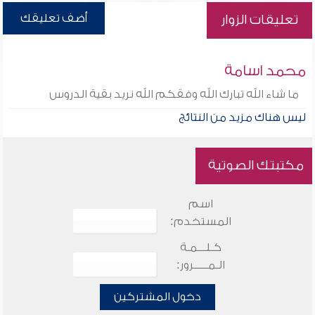
أضف تعليقك
تعليقات الزوار
محمد اسامة
ما شاء الله تبارك الله وفقكم الله نريد بقية الدروس
ليس هناك مزيد من النتائج
مكتبتك الصوتية
اسم
المستخدم:
كـلـــمـة
الـمـــــرور:
دخول المشتركين