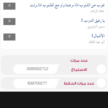
تتوب عن الذنوب اذا مرضتا وترجع للذنوب اذا برئت
0
خالد الراشد
يا رفيق الدرب 1
0
سمير البشيري
الأشبال1
0
أبو عبد الملك
عدد مرات
3095002712
الاستماع
عدد مرات الحفظ
839700277