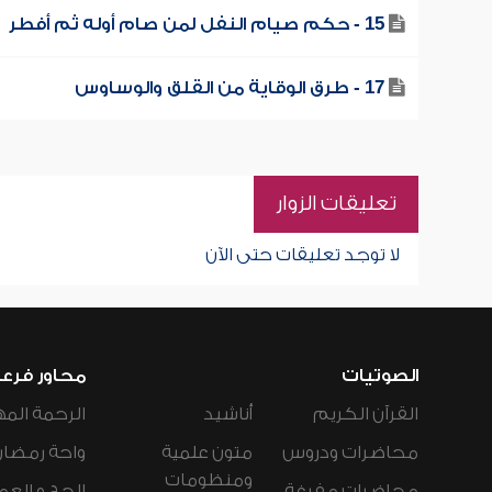
15 - حكم صيام النفل لمن صام أوله ثم أفطر
17 - طرق الوقاية من القلق والوساوس
تعليقات الزوار
لا توجد تعليقات حتى الآن
الصوتيات
محاور فرع
القرآن الكريم
أناشيد
الرحمة المه
محاضرات ودروس
متون علمية
واحة رمضان
ومنظومات
محاضرات مفرغة
الحج و العم