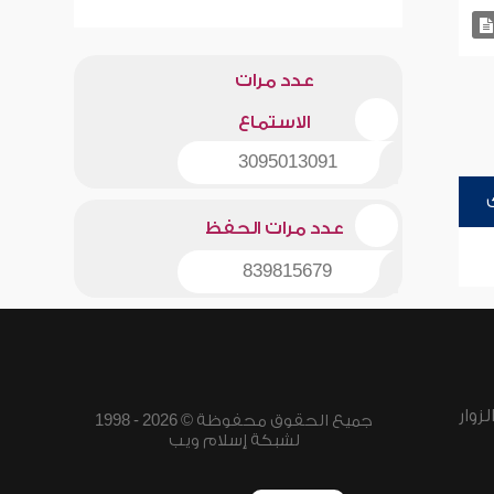
عدد مرات
الاستماع
3095013091
عدد مرات الحفظ
839815679
زوار
جميع الحقوق محفوظة © 2026 - 1998
لشبكة إسلام ويب