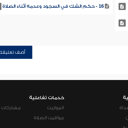
16 - حكم الشك في السجود وعدمه أثناء الصلاة
أضف تعليقك
ية
خدمات تفاعلية
داة
المواريث
مشاركات ال
مواقيت الصلاة
رة