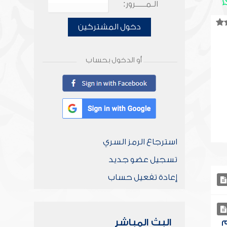
الـمـــــرور:
دخول المشتركين
أو الدخول بحساب
استرجاع الرمز السري
تسجيل عضو جديد
إعادة تفعيل حساب
البث المباشر