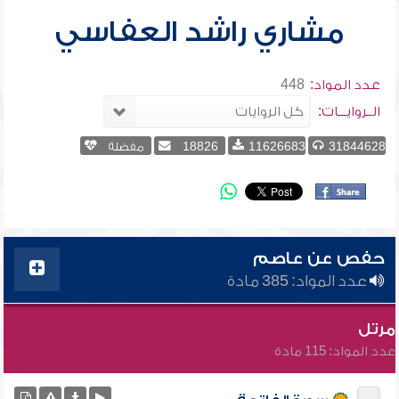
مشاري راشد العفاسي
عدد المواد:
448
الــروايـــات:
31844628
11626683
18826
مفضلة
حفص عن عاصم
عدد المواد: 385 مادة
مرتل
عدد المواد: 115 مادة