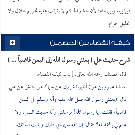
فيما بينه وبين الله؛ لأن حكم الحاكم لا يترتب عليه تحريم حلال ولا
تحليل حرام.
كيفية القضاء بين الخصمين
شرح حديث علي ( بعثني رسول الله إلى اليمن قاضياً ... )
قال المصنف رحمه الله تعالى: [ باب كيف القضاء.
حدثنا
عمرو بن عون
أخبرنا
شريك
عن
سماك
عن
حنش
عن
علي
قال: (
بعثني رسول الله صلى الله عليه وآله وسلم إلى اليمن
قاضياً، فقلت: يا رسول الله! ترسلني وأنا حديث السن، ولا
علم لي بالقضاء؟ فقال: إن الله سيهدي قلبك ويثبت لسانك،