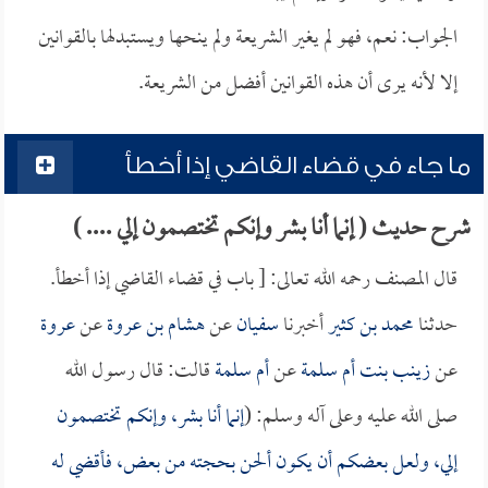
الجواب: نعم، فهو لم يغير الشريعة ولم ينحها ويستبدلها بالقوانين
إلا لأنه يرى أن هذه القوانين أفضل من الشريعة.
ما جاء في قضاء القاضي إذا أخطأ
شرح حديث ( إنما أنا بشر وإنكم تختصمون إلي .... )
قال المصنف رحمه الله تعالى: [ باب في قضاء القاضي إذا أخطأ.
حدثنا
محمد بن كثير
أخبرنا
سفيان
عن
هشام بن عروة
عن
عروة
عن
زينب بنت أم سلمة
عن
أم سلمة
قالت: قال رسول الله
صلى الله عليه وعلى آله وسلم: (
إنما أنا بشر، وإنكم تختصمون
إلي، ولعل بعضكم أن يكون ألحن بحجته من بعض، فأقضي له