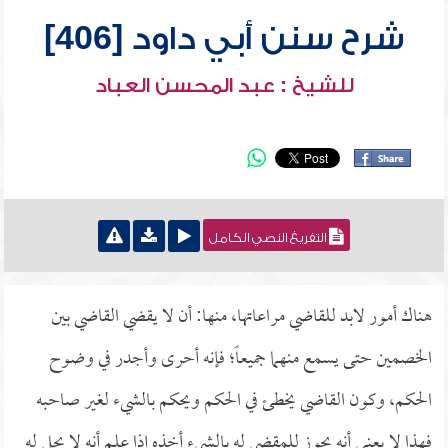
شرح سنن أبي داود [406]
للشيخ : عبد المحسن العباد
التفريغ النصي الكامل
هناك أمور لابد للقاضي مراعاتها، منها: أن لا يقضي القاضي بين
الخصمين حتى يسمع منهما جميعاً؛ فإنه أحرى وأجدر في وضوح
الحكم، وكون القاضي يخطئ في الحكم ويحكم بالشيء لغير صاحبه
فهذا لا يعني أنه يجوز للمقضي له بالشيء أخذه إذا علم أنه لا يحل له