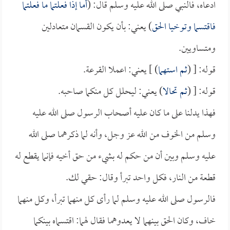
ادعاه، فالنبي صلى الله عليه وسلم قال: (
أما إذا فعلتما ما فعلتما
فاقتسما وتوخيا الحق
) يعني: بأن يكون القسمان متعادلين
ومتساويين.
قوله: [ (
ثم استهما
) ] يعني: اعملا القرعة.
قوله: [ (
ثم تحالا
) يعني: ليحلل كل منكما صاحبه.
فهذا يدلنا على ما كان عليه أصحاب الرسول صلى الله عليه
وسلم من الخوف من الله عز وجل، وأنه لما ذكرهما صلى الله
عليه وسلم وبين أن من حكم له بشيء من حق أخيه فإنما يقطع له
قطعة من النار، فكل واحد تبرأ وقال: حقي لك.
فالرسول صلى الله عليه وسلم لما رأى كل منهما تبرأ، وكل منهما
خاف، وكان الحق بينهما لا يعدوهما فقال لهما: اقتسماه بينكما