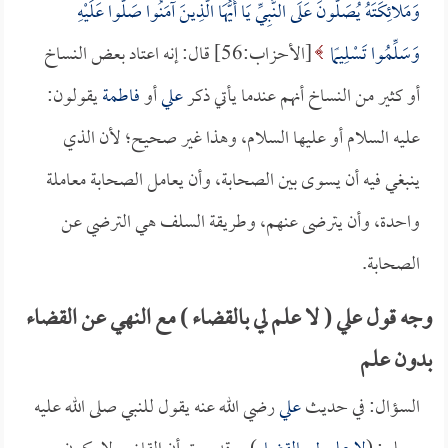
وَمَلائِكَتَهُ يُصَلُّونَ عَلَى النَّبِيِّ يَا أَيُّهَا الَّذِينَ آمَنُوا صَلُّوا عَلَيْهِ
وَسَلِّمُوا تَسْلِيمًا
[الأحزاب:56] قال: إنه اعتاد بعض النساخ
أو كثير من النساخ أنهم عندما يأتي ذكر
علي
أو
فاطمة
يقولون:
عليه السلام أو عليها السلام، وهذا غير صحيح؛ لأن الذي
ينبغي فيه أن يسوى بين الصحابة، وأن يعامل الصحابة معاملة
واحدة، وأن يترضى عنهم، وطريقة السلف هي الترضي عن
الصحابة.
وجه قول علي ( لا علم لي بالقضاء ) مع النهي عن القضاء
بدون علم
السؤال: في حديث
علي
رضي الله عنه يقول للنبي صلى الله عليه