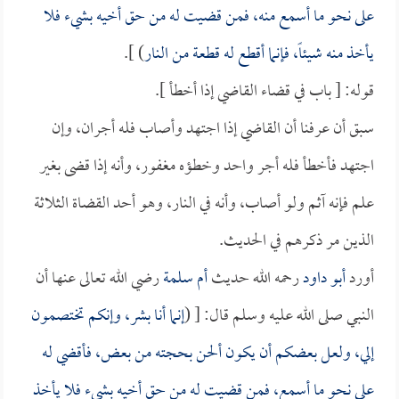
على نحو ما أسمع منه، فمن قضيت له من حق أخيه بشيء فلا
يأخذ منه شيئاً، فإنما أقطع له قطعة من النار
) ].
قوله: [ باب في قضاء القاضي إذا أخطأ ].
سبق أن عرفنا أن القاضي إذا اجتهد وأصاب فله أجران، وإن
اجتهد فأخطأ فله أجر واحد وخطؤه مغفور، وأنه إذا قضى بغير
علم فإنه آثم ولو أصاب، وأنه في النار، وهو أحد القضاة الثلاثة
الذين مر ذكرهم في الحديث.
أورد
أبو داود
رحمه الله حديث
أم سلمة
رضي الله تعالى عنها أن
النبي صلى الله عليه وسلم قال: [ (
إنما أنا بشر، وإنكم تختصمون
إلي، ولعل بعضكم أن يكون ألحن بحجته من بعض، فأقضي له
على نحو ما أسمع، فمن قضيت له من حق أخيه بشيء فلا يأخذ