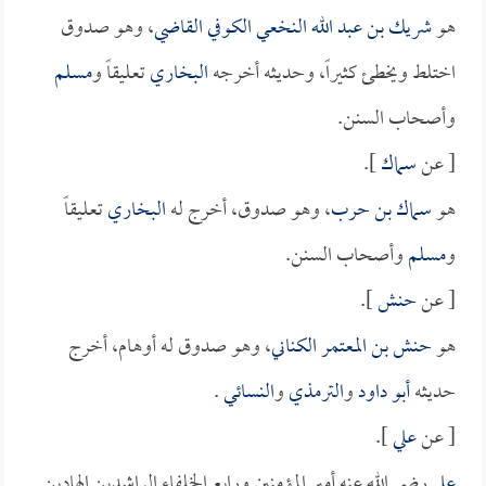
هو
شريك بن عبد الله النخعي الكوفي القاضي
، وهو صدوق
اختلط ويخطئ كثيراً، وحديثه أخرجه
البخاري
تعليقاً و
مسلم
وأصحاب السنن.
[ عن
سماك
].
هو
سماك بن حرب
، وهو صدوق، أخرج له
البخاري
تعليقاً
و
مسلم
وأصحاب السنن.
[ عن
حنش
].
هو
حنش بن المعتمر الكناني
، وهو صدوق له أوهام، أخرج
حديثه
أبو داود
و
الترمذي
و
النسائي
.
[ عن
علي
].
علي
رضي الله عنه أمير المؤمنين ورابع الخلفاء الراشدين الهادين