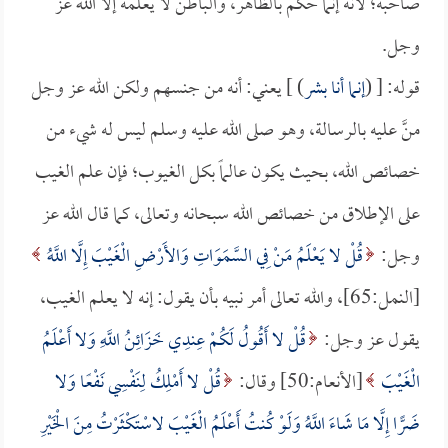
صاحبه؛ لأنه إنما حكم بالظاهر، والباطن لا يعلمه إلا الله عز
وجل.
قوله: [ (
إنما أنا بشر
) ] يعني: أنه من جنسهم ولكن الله عز وجل
منَّ عليه بالرسالة، وهو صلى الله عليه وسلم ليس له شيء من
خصائص الله، بحيث يكون عالماً بكل الغيوب؛ فإن علم الغيب
على الإطلاق من خصائص الله سبحانه وتعالى، كما قال الله عز
وجل:
قُلْ لا يَعْلَمُ مَنْ فِي السَّمَوَاتِ وَالأَرْضِ الْغَيْبَ إِلَّا اللَّهُ
[النمل:65]، والله تعالى أمر نبيه بأن يقول: إنه لا يعلم الغيب،
يقول عز وجل:
قُلْ لا أَقُولُ لَكُمْ عِندِي خَزَائِنُ اللَّهِ وَلا أَعْلَمُ
الْغَيْبَ
[الأنعام:50] وقال:
قُلْ لا أَمْلِكُ لِنَفْسِي نَفْعًا وَلا
ضَرًّا إِلَّا مَا شَاءَ اللَّهُ وَلَوْ كُنتُ أَعْلَمُ الْغَيْبَ لاسْتَكْثَرْتُ مِنَ الْخَيْرِ