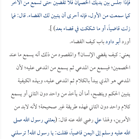
فإذا جلس بين يديك الخصمان فلا تقضين حتى تسمع من الآخر
كما سمعت من الأول، فإنه أحرى أن يتبين لك القضاء. قال: فما
زلت قاضياً، أو ما شككت في قضاء بعد
) ].
أورد
أبو داود
باب كيف القضاء.
يعني: كيف يقضي الإنسان؟ والمقصود من ذلك أنه يسمع ما عند
الخصمين؛ فيسمع من المدعي ثم يسمع من المدعى عليه؛ لأن
المدعي هو الذي يبدأ بالكلام ثم المدعى عليه، وبهذه الكيفية
يتبين الحكم ويتضح، أما أن يأخذ من واحد دون الثاني أو يسمع
كلام واحد دون الثاني فهذه طريقة غير صحيحة؛ لأنه لابد من
الأمرين، ولهذا
علي
رضي الله عنه قال: (
بعثني رسول الله صلى
الله عليه وسلم إلى اليمن قاضياً، فقلت: يا رسول الله! ترسلني