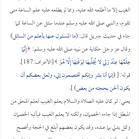
الغيب إلا ما أطلعه الله عليه، ومما لم يطلعه عليه علم الساعة متى
تقوم، والنبي صلى الله عليه وسلم عندما سئل عن الساعة كما
جاء في حديث جبريل قال: (
ما المسئول عنها بأعلم من السائل
)
وقال عز وجل حكاية عن نبيه صلى الله عليه وسلم:
إِنَّمَا
عِلْمُهَا عِنْدَ رَبِّي لا يُجَلِّيهَا لِوَقْتِهَا إِلَّا هُوَ
[الأعراف:187].
قوله: [ (
إنما أنا بشر وإنكم تختصمون إلي، ولعل بعضكم أن
يكون ألحن بحجته من بعض
) ].
يعني: لو كان عليه الصلاة والسلام يعلم الغيب لعلم المحق من
المبطل إذا جاءه الخصمان، ولكنه لا يعلم الغيب فيأتيه الخصمان
وكل يدلي بما عنده، وقد يكون بعضهم أبلغ في الحجة وأفصح