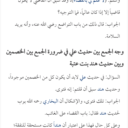
وسلم: (
لا علم لي بالقضاء
)، وقد سبق أن القاضي لا يكون
قاضياً إلا إذا كان عالماً، فما التوجيه؟
الجواب: قال ذلك من باب التواضع رضي الله عنه، وأنه يريد
السلامة.
وجه الجمع بين حديث علي في ضرورة الجمع بين الخصمين
وبين حديث هند بنت عتبة
السؤال: في حديث
علي
لابد أن يكون كل من الخصمين موجوداً،
وحديث
هند
سبق أن قلتم: إنه فتوى.
الجواب: تلك فتوى، والإشكال أن
البخاري
رحمه الله بوب
لحديث
هند
فقال: باب القضاء على الغائب.
وعلى كل حال فهذا على اعتبار أن
هنداً
كانت مستحقة للنفقة؛