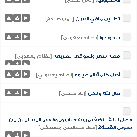
المسؤولية
[أيمن صيدح]
تطبيق مافي القرآن
[أيمن صيدح]
تيكوندوا
[نظام يعقوبي]
قصة سفر والمواقف الطريفة
[نظام يعقوبي]
أصل كلمة المهياوة
[نظام يعقوبي]
قال الله و لكن
[إياد قنيبي]
فضل ليلة النضف من شعبان وموقف مالمسلمين من
تحويل القبلة2
[عطا عبدالنبى مصطفى]