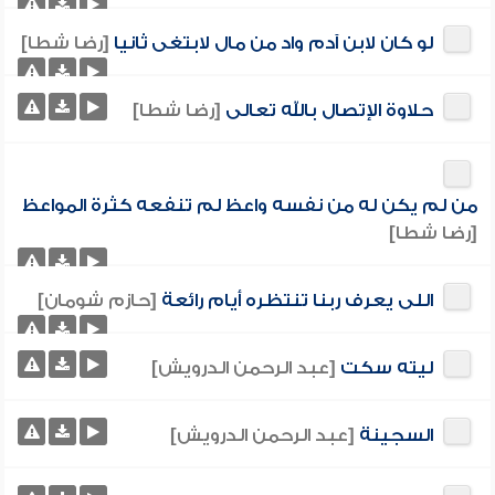
لو كان لابن آدم واد من مال لابتغى ثانيا
[رضا شطا]
حلاوة الإتصال بالله تعالى
[رضا شطا]
من لم يكن له من نفسه واعظ لم تنفعه كثرة المواعظ
[رضا شطا]
اللى يعرف ربنا تنتظره أيام رائعة
[حازم شومان]
ليته سكت
[عبد الرحمن الدرويش]
السجينة
[عبد الرحمن الدرويش]