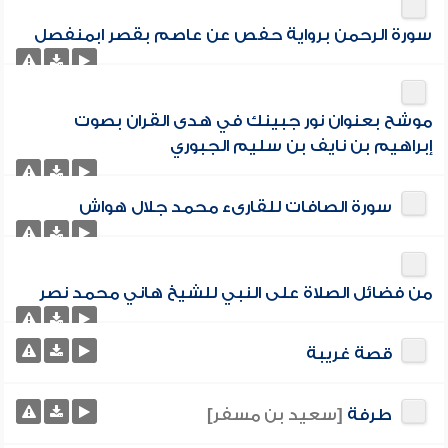
سورة الرحمن برواية حفص عن عاصم بقصر ابمنفصل
موشح بعنوان نور جبينك في هدى القران بصوت
إبراهيم بن نايف بن سليم الجبوري
سورة الصافات للقارىء محمد جلال هواش
من فضائل الصلاة على النبي للشيخ هاني محمد نصر
قصة غريبة
طرفة
[سعيد بن مسفر]