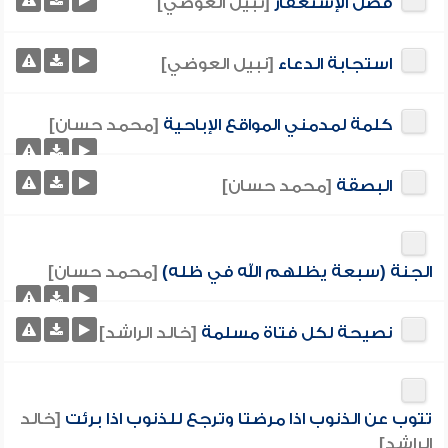
فضل الإستغفار
[نبيل العوضي]
استجابة الدعاء
[نبيل العوضي]
كلمة لمدمني المواقع الإباحية
[محمد حسان]
البصقة
[محمد حسان]
الجنة (سبعة يظلهم الله في ظله)
[محمد حسان]
نصيحة لكل فتاة مسلمة
[خالد الراشد]
تتوب عن الذنوب اذا مرضتا وترجع للذنوب اذا برئت
[خالد
الراشد]