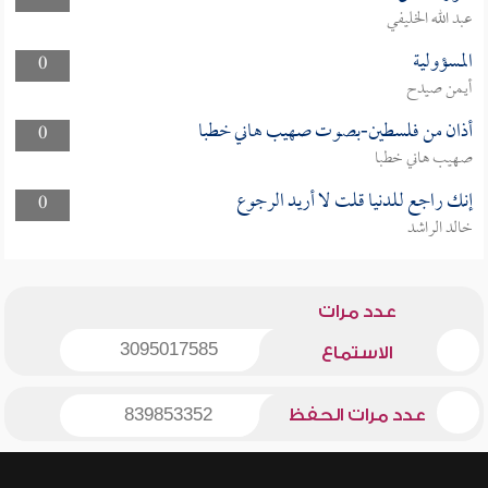
عبد الله الخليفي
المسؤولية
0
أيمن صيدح
أذان من فلسطين-بصوت صهيب هاني خطبا
0
صهيب هاني خطبا
إنك راجع للدنيا قلت لا أريد الرجوع
0
خالد الراشد
عدد مرات
3095017585
الاستماع
عدد مرات الحفظ
839853352