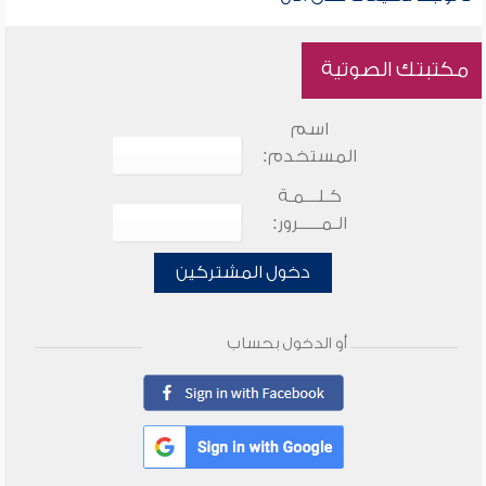
مكتبتك الصوتية
اسم
المستخدم:
كـلـــمـة
الـمـــــرور:
دخول المشتركين
أو الدخول بحساب