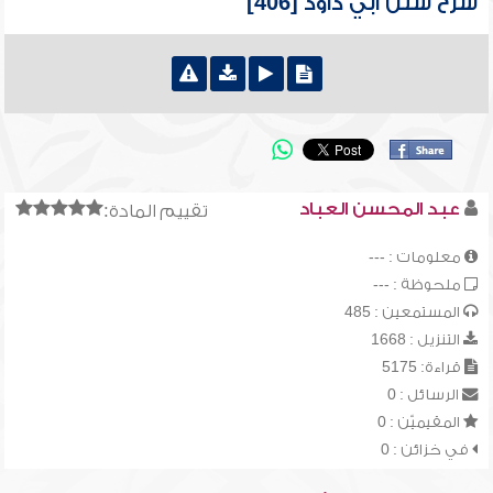
شرح سنن أبي داود [406]
عبد المحسن العباد
تقييم المادة:
معلومات : ---
ملحوظة : ---
المستمعين : 485
التنزيل : 1668
قراءة: 5175
الرسائل : 0
المقيميّن : 0
في خزائن : 0