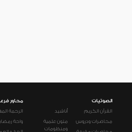
الصوتيات
محاور فرع
القرآن الكريم
أناشيد
الرحمة المه
محاضرات ودروس
متون علمية
واحة رمضان
ومنظومات
محاضرات مفرغة
الحج و العم