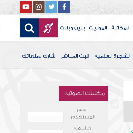
المكتبة
المواريث
بنين وبنات
الشجرة العلمية
البث المباشر
شارك بملفاتك
مكتبتك الصوتية
اسم
المستخدم:
كـلـــمـة