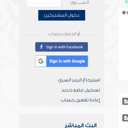
الـمـــــرور:
دخول المشتركين
أو الدخول بحساب
استرجاع الرمز السري
تسجيل عضو جديد
إعادة تفعيل حساب
البث المباشر