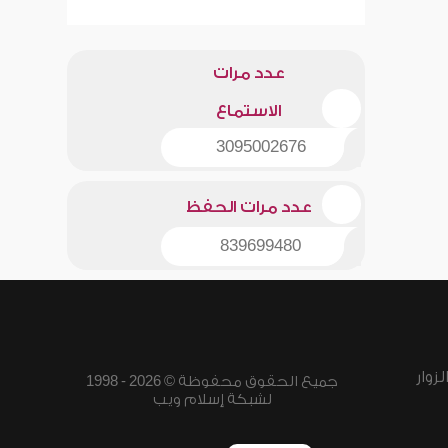
عدد مرات
الاستماع
3095002676
عدد مرات الحفظ
839699480
زوار
جميع الحقوق محفوظة © 2026 - 1998
لشبكة إسلام ويب