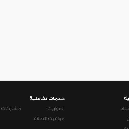
ية
خدمات تفاعلية
داة
المواريث
مشاركات ال
مواقيت الصلاة
رة