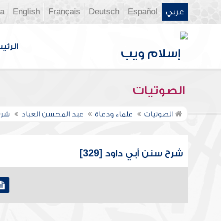
عربي
Español
Deutsch
Français
English
ia
الرئي
الصوتيات
الصوتيات
علماء ودعاة
عبد المحسن العباد
شرح
شرح سنن أبي داود [329]