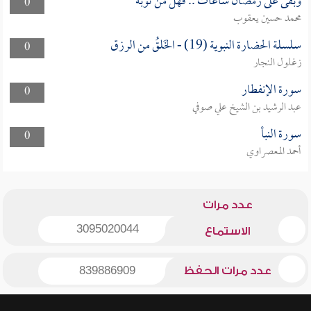
وبقى على رمضان ساعات .. فهل من توبة
0
محمد حسين يعقوب
سلسلة الحضارة النبوية (19) - الخَلقُ من الرزق
0
زغلول النجار
سورة الإنفطار
0
عبد الرشيد بن الشيخ علي صوفي
سورة النبأ
0
أحمد المعصراوي
عدد مرات
3095020044
الاستماع
عدد مرات الحفظ
839886909