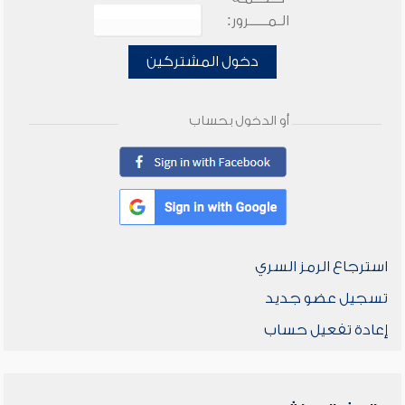
الـمـــــرور:
دخول المشتركين
أو الدخول بحساب
استرجاع الرمز السري
تسجيل عضو جديد
إعادة تفعيل حساب