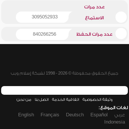
عدد مرات
3095052933
الاستماع
عدد مرات الحفظ
840266256
جميع الحقوق محفوظة © 2026 - 1998 لشبكة إسلام ويب
وثيقة الخصوصية
اتفاقية الخدمة
اتصل بنا
من نحن
لغات الموقع:
عربي
Español
Deutsch
Français
English
Indonesia