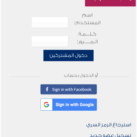
اسم
المستخدم:
كـلـــمـة
الـمـــــرور:
دخول المشتركين
أو الدخول بحساب
استرجاع الرمز السري
تسجيل عضو جديد