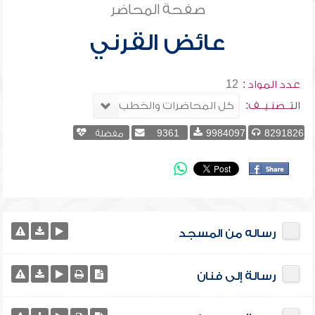
صفحة المحاضر
عائض القرني
عدد المواد :
12
التــصنـيــف:
8291826
9984097
9361
مفضلة
رساله من المسجد
رسالة إلى فنان