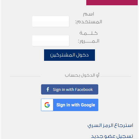
اسم
المستخدم:
كـلـــمـة
الـمـــــرور:
دخول المشتركين
أو الدخول بحساب
استرجاع الرمز السري
تسجيل عضو جديد