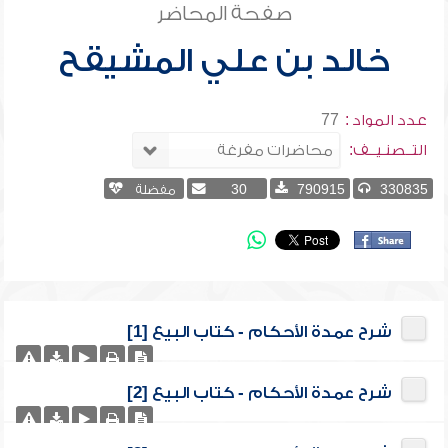
صفحة المحاضر
خالد بن علي المشيقح
عدد المواد :
77
التــصنـيــف:
330835
790915
30
مفضلة
شرح عمدة الأحكام - كتاب البيع [1]
شرح عمدة الأحكام - كتاب البيع [2]