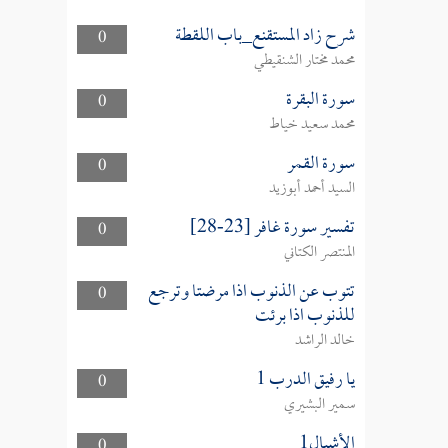
شرح زاد المستقنع_باب اللقطة
0
محمد مختار الشنقيطي
سورة البقرة
0
محمد سعيد خياط
سورة القمر
0
السيد أحمد أبوزيد
تفسير سورة غافر [23-28]
0
المنتصر الكتاني
تتوب عن الذنوب اذا مرضتا وترجع
0
للذنوب اذا برئت
خالد الراشد
يا رفيق الدرب 1
0
سمير البشيري
الأشبال1
0