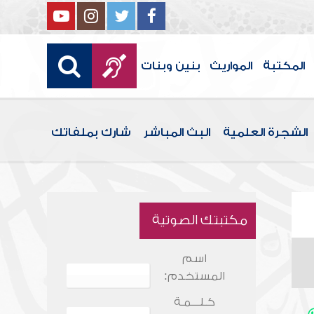
المكتبة
المواريث
بنين وبنات
الشجرة العلمية
البث المباشر
شارك بملفاتك
مكتبتك الصوتية
اسم
المستخدم:
كـلـــمـة