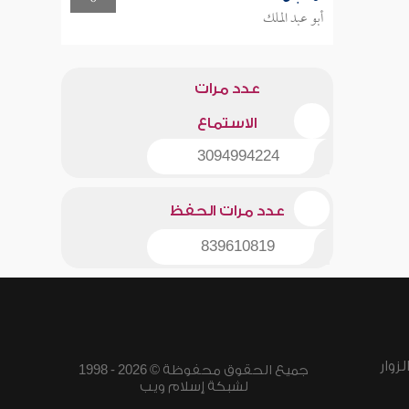
أبو عبد الملك
عدد مرات
الاستماع
3094994224
عدد مرات الحفظ
839610819
زوار
جميع الحقوق محفوظة © 2026 - 1998
لشبكة إسلام ويب