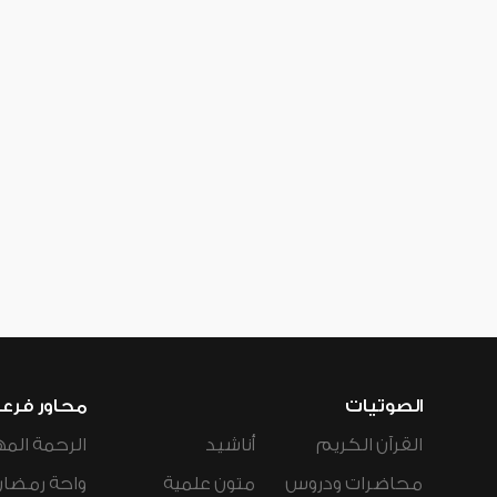
الصوتيات
محاور فرع
القرآن الكريم
أناشيد
الرحمة المه
محاضرات ودروس
متون علمية
واحة رمضان