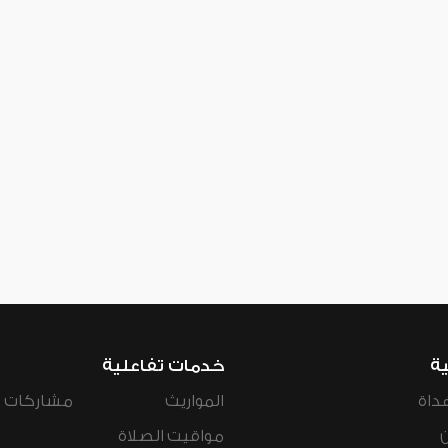
ية
خدمات تفاعلية
داة
المواريث
مشاركات ال
مواقيت الصلاة