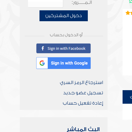
الـمـــــرور:
دخول المشتركين
أو الدخول بحساب
استرجاع الرمز السري
تسجيل عضو جديد
إعادة تفعيل حساب
البث المباشر