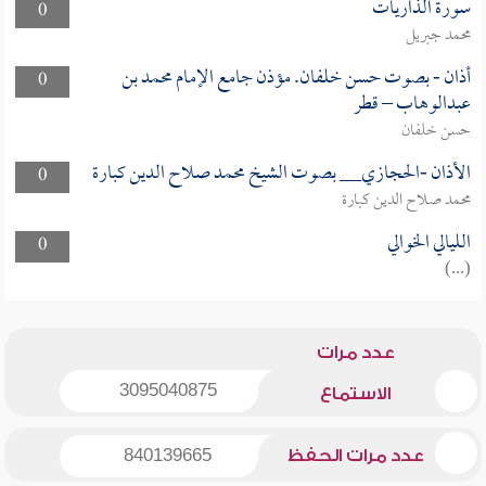
سورة الذاريات
0
محمد جبريل
أذان - بصوت حسن خلفان. مؤذن جامع الإمام محمد بن
0
عبدالوهاب – قطر
حسن خلفان
الأذان -الحجازي__ بصوت الشيخ محمد صلاح الدين كبارة
0
محمد صلاح الدين كبارة
الليالي الخوالي
0
(...)
عدد مرات
3095040875
الاستماع
عدد مرات الحفظ
840139665