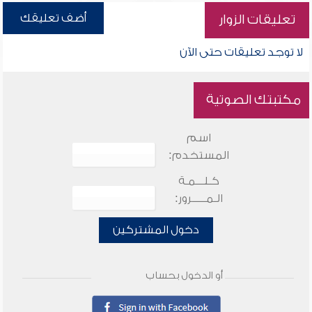
أضف تعليقك
تعليقات الزوار
لا توجد تعليقات حتى الآن
مكتبتك الصوتية
اسم
المستخدم:
كـلـــمـة
الـمـــــرور:
دخول المشتركين
أو الدخول بحساب