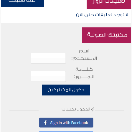
أضف تعليقك
تعليقات الزوار
لا توجد تعليقات حتى الآن
مكتبتك الصوتية
اسم
المستخدم:
كـلـــمـة
الـمـــــرور:
دخول المشتركين
أو الدخول بحساب