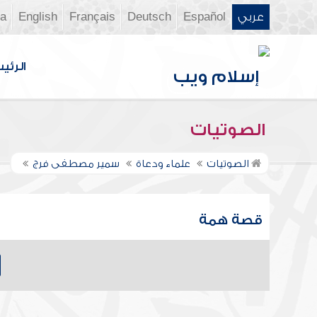
عربي
Español
Deutsch
Français
English
ia
الرئي
الصوتيات
الصوتيات
علماء ودعاة
سمير مصطفى فرج
قصة همة