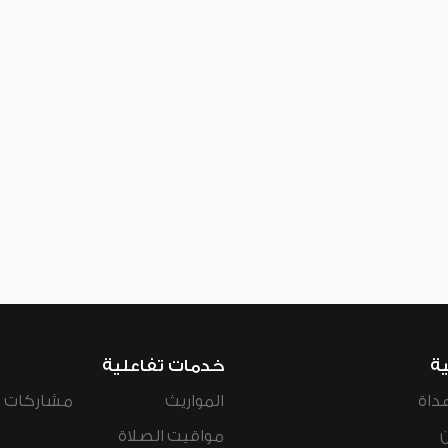
ية
خدمات تفاعلية
داة
المواريث
مشاركات ال
مواقيت الصلاة