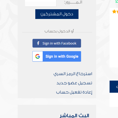
الـمـــــرور:
دخول المشتركين
أو الدخول بحساب
استرجاع الرمز السري
تسجيل عضو جديد
إعادة تفعيل حساب
البث المباشر