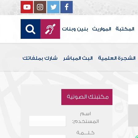
المكتبة
المواريث
بنين وبنات
الشجرة العلمية
البث المباشر
شارك بملفاتك
مكتبتك الصوتية
اسم
المستخدم:
كـلـــمـة