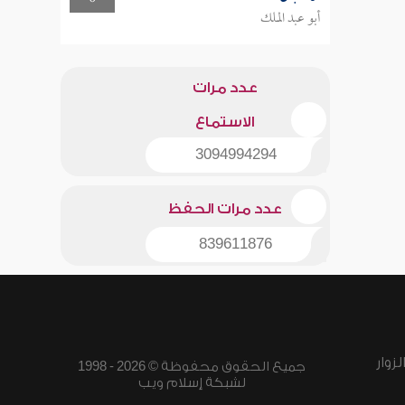
أبو عبد الملك
عدد مرات
الاستماع
3094994294
عدد مرات الحفظ
839611876
زوار
جميع الحقوق محفوظة © 2026 - 1998
لشبكة إسلام ويب