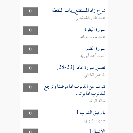
شرح زاد المستقنع_باب اللقطة
0
محمد مختار الشنقيطي
سورة البقرة
0
محمد سعيد خياط
سورة القمر
0
السيد أحمد أبوزيد
تفسير سورة غافر [23-28]
0
المنتصر الكتاني
تتوب عن الذنوب اذا مرضتا وترجع
0
للذنوب اذا برئت
خالد الراشد
يا رفيق الدرب 1
0
سمير البشيري
الأشبال1
0