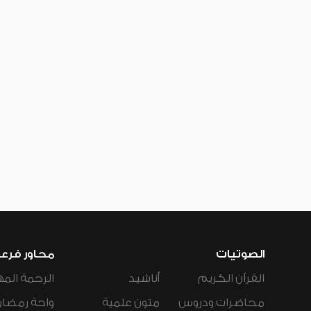
الصوتيات
محاور فرع
القرآن الكريم
أناشيد
الرحمة المه
محاضرات ودروس
متون علمية
واحة رمضان