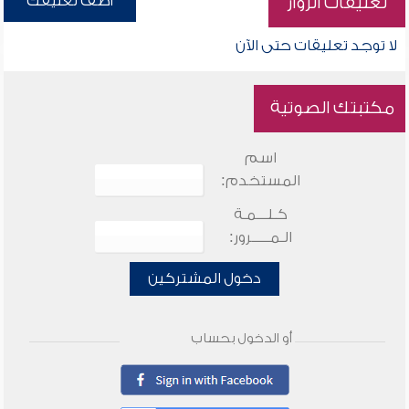
أضف تعليقك
تعليقات الزوار
لا توجد تعليقات حتى الآن
مكتبتك الصوتية
اسم
المستخدم:
كـلـــمـة
الـمـــــرور:
دخول المشتركين
أو الدخول بحساب