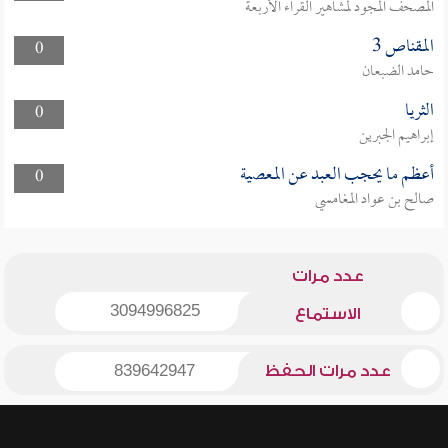
المصحف المجود لمشاهير القراء الأربعة
المقناص 3
0
حامد الضبعان
الثريا
0
إبراهيم الجبرين
أعظم ما يحجب العبد عن المعصية
0
صالح بن عواد المغامسي
عدد مرات
3094996825
الاستماع
عدد مرات الحفظ
839642947