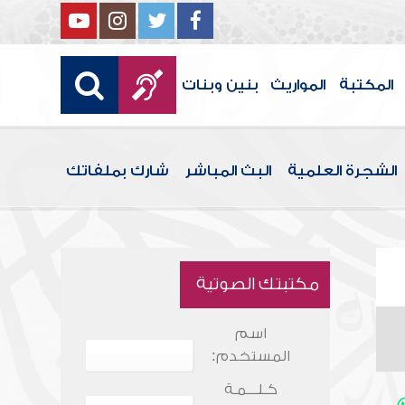
المكتبة
المواريث
بنين وبنات
الشجرة العلمية
البث المباشر
شارك بملفاتك
مكتبتك الصوتية
اسم
المستخدم:
كـلـــمـة