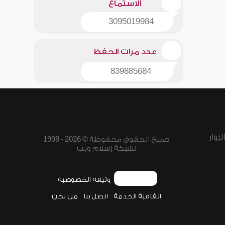
الاستماع
3095019984
عدد مرات الحفظ
839885684
زوار
جميع الحقوق محفوظة © 2026 - 1998
لشبكة إسلام ويب
وثيقة الخصوصية
اتفاقية الخدمة
اتصل بنا
من نحن