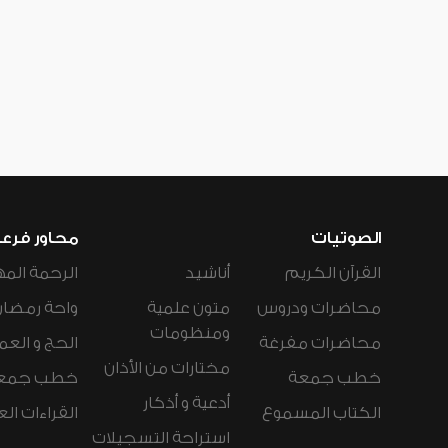
الصوتيات
محاور فرع
القرآن الكريم
أناشيد
الرحمة المه
محاضرات ودروس
متون علمية
واحة رمضان
ومنظومات
محاضرات مفرغة
الحج و العم
مختارات من الأذان
خطب جمعة
خطب جمع
أدعية و أذكار
الكتاب المسموع
القراءات ال
استراحة التسجيلات