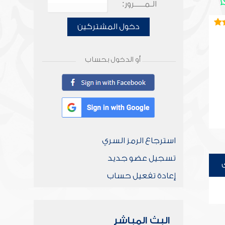
الـمـــــرور:
دخول المشتركين
أو الدخول بحساب
استرجاع الرمز السري
تسجيل عضو جديد
إعادة تفعيل حساب
البث المباشر