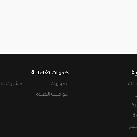
ية
خدمات تفاعلية
داة
المواريث
مشاركات ال
مواقيت الصلاة
رة
ة
عشر