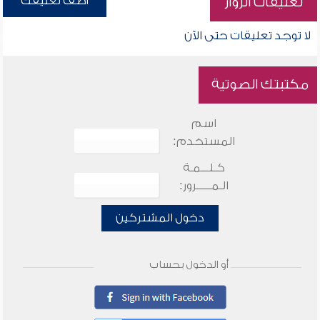
أضف تعليقك
تعليقات الزوار
لا توجد تعليقات حتى الآن
مكتبتك الصوتية
اسم
المستخدم:
كـلـــمـة
الـمـــــرور:
دخول المشتركين
أو الدخول بحساب