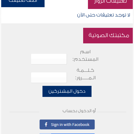
أضف تعليقك
تعليقات الزوار
لا توجد تعليقات حتى الآن
مكتبتك الصوتية
اسم
المستخدم:
كـلـــمـة
الـمـــــرور:
دخول المشتركين
أو الدخول بحساب