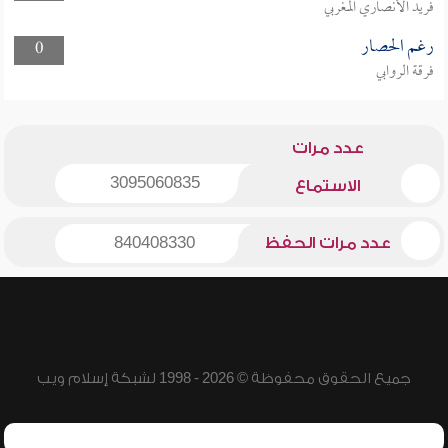
فريد الأنصاري المغربي
رغم الحصار
0
فرقة الروابي
عدد مرات
3095060835
الاستماع
عدد مرات الحفظ
840408330
جميع الحقوق محفوظة © 2026 - 1998 لشبكة إسلام ويب