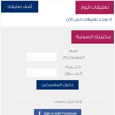
أضف تعليقك
تعليقات الزوار
لا توجد تعليقات حتى الآن
مكتبتك الصوتية
اسم
المستخدم:
كـلـــمـة
الـمـــــرور:
دخول المشتركين
أو الدخول بحساب