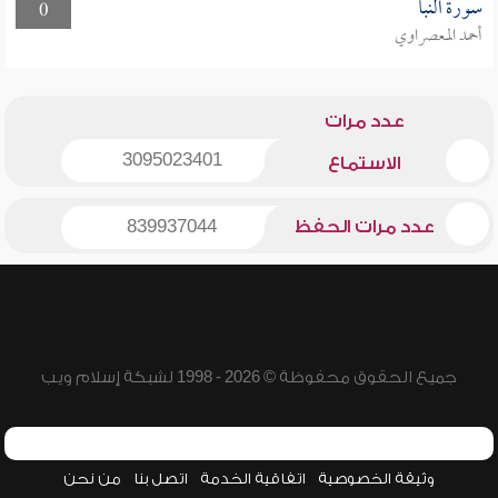
سورة النبأ
0
أحمد المعصراوي
عدد مرات
3095023401
الاستماع
عدد مرات الحفظ
839937044
جميع الحقوق محفوظة © 2026 - 1998 لشبكة إسلام ويب
وثيقة الخصوصية
اتفاقية الخدمة
اتصل بنا
من نحن