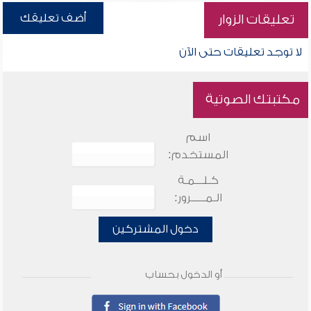
أضف تعليقك
تعليقات الزوار
لا توجد تعليقات حتى الآن
مكتبتك الصوتية
اسم
المستخدم:
كـلـــمـة
الـمـــــرور:
دخول المشتركين
أو الدخول بحساب