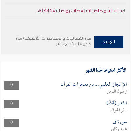
سلسلة محاضرات نفحات رمضانية 1444هـ
من الفعاليات والمحاضرات الأرشيفية من
المزيد
خدمة البث المباشر
الأكثر استماعا لهذا الشهر
الإعجاز العلمي...من معجزات القرآن
0
زغلول النجار
القدر (24)
0
سفر الحوالي
سورة ق
0
محمد ركابي