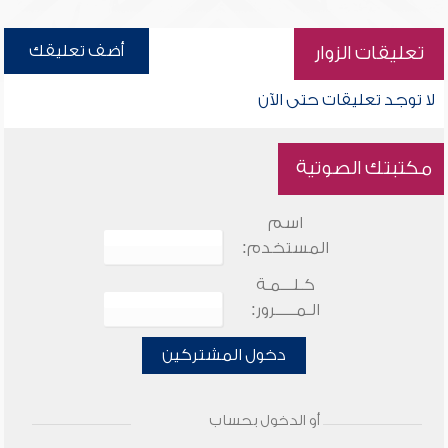
أضف تعليقك
تعليقات الزوار
لا توجد تعليقات حتى الآن
مكتبتك الصوتية
اسم
المستخدم:
كـلـــمـة
الـمـــــرور:
دخول المشتركين
أو الدخول بحساب