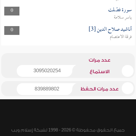
سورة فصّلت
0
ياسر سلامة
أناشيد صلاح الدين [3]
0
فرقة الاعتصام
عدد مرات
3095020254
الاستماع
عدد مرات الحفظ
839889802
جميع الحقوق محفوظة © 2026 - 1998 لشبكة إسلام ويب