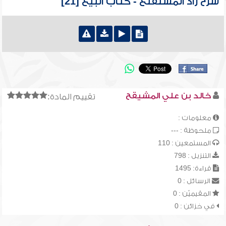
شرح زاد المستقنع - كتاب البيع [21]
خالد بن علي المشيقح
تقييم المادة:
معلومات :
ملحوظة : ---
المستمعين : 110
التنزيل : 798
قراءة: 1495
الرسائل : 0
المقيميّن : 0
في خزائن : 0