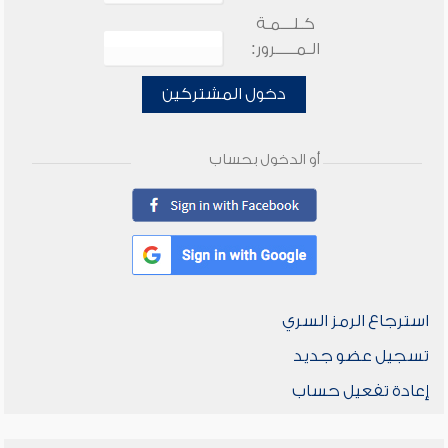
كـلـــمـة
الـمـــــرور:
دخول المشتركين
أو الدخول بحساب
استرجاع الرمز السري
تسجيل عضو جديد
إعادة تفعيل حساب